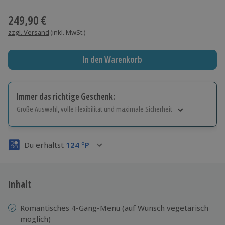
Wähle im nächsten Schritt einen Termin aus
249,90 €
zzgl. Versand
(inkl. MwSt.)
In den Warenkorb
Immer das richtige Geschenk:
Große Auswahl, volle Flexibilität und maximale Sicherheit
Große Auswahl
Über 9.000 Erlebnisse.
Du erhältst
124
°P
Volle Flexibilität
Jeder Gutschein für alle Erlebnisse einlösbar.
Maximale Sicherheit
3 Jahre gültig & verlängerbar.
Inhalt
Romantisches 4-Gang-Menü (auf Wunsch vegetarisch
möglich)