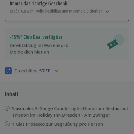
Immer das richtige Geschenk:
Große Auswahl, volle Flexibilität und maximale Sicherheit
Große Auswahl
Über 9.000 Erlebnisse.
Volle Flexibilität
-15%* Club Deal verfügbar
Jeder Gutschein für alle Erlebnisse einlösbar.
Direktabzug im Warenkorb
Maximale Sicherheit
Melde dich hier an
3 Jahre gültig & verlängerbar.
Du erhältst
57
°P
Inhalt
Saisonales 3-Gänge Candle-Light-Dinner im Restaurant
Trianon im Holiday Inn Dresden - Am Zwinger
1 Glas Prosecco zur Begrüßung pro Person