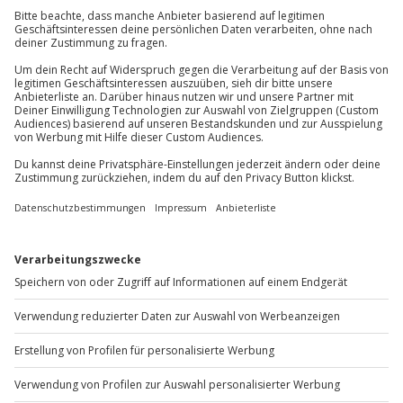
Jochen Schweizer
GmbH
Mühldorfstraße 8
81671
München
Du erreichst uns telefonisch zu folgenden Zeiten,
außer an bundesweiten Feiertagen:
Mo-Fr: 8-20 Uhr | Sa: 10-16 Uhr
Du möchtest als Firma bestellen?
Sichere Dir attraktive Firmenkunden Vorteile.
+49 89 / 60 60 89 700
Mo-Fr: 9-17 Uhr
b2b@jochen-schweizer.de
www.b2b.jochen-schweizer.de/