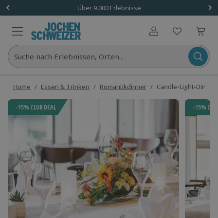
Über 9.000 Erlebnisse
Benutzerkonto
Suche nach Erlebnissen, Orten...
Home
/
Essen & Trinken
/
Romantikdinner
/
Candle-Light-Dinner
-15% CLUB DEAL
-15% CLU