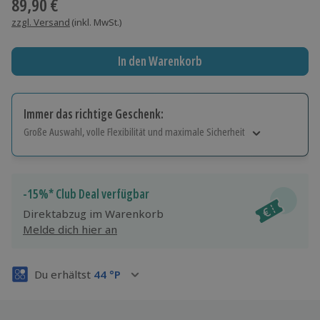
89,90 €
zzgl. Versand
(inkl. MwSt.)
In den Warenkorb
Immer das richtige Geschenk:
Große Auswahl, volle Flexibilität und maximale Sicherheit
Große Auswahl
Über 9.000 Erlebnisse.
Volle Flexibilität
-15%* Club Deal verfügbar
Jeder Gutschein für alle Erlebnisse einlösbar.
Direktabzug im Warenkorb
Maximale Sicherheit
Melde dich hier an
3 Jahre gültig & verlängerbar.
Du erhältst
44
°P