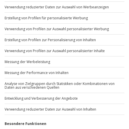
Du möchtest als Firma bestellen?
Sichere Dir attraktive Firmenkunden Vorteile.
+49 89 / 60 60 89 700
Mo-Fr: 9-17 Uhr
b2b@jochen-schweizer.de
www.b2b.jochen-schweizer.de/
Artikelnummer
:
137
Andere Produkte entdecken