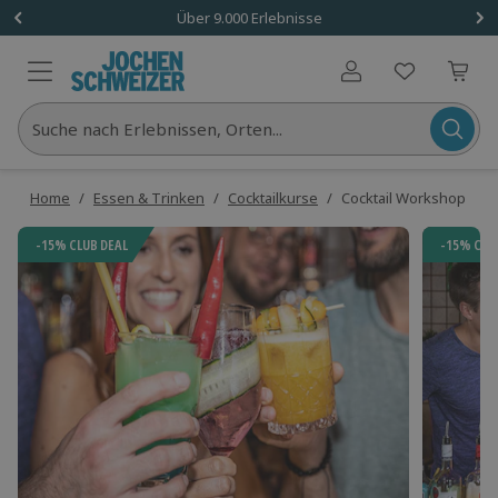
Über 9.000 Erlebnisse
Benutzerkonto
Suche nach Erlebnissen, Orten...
Home
/
Essen & Trinken
/
Cocktailkurse
/
Cocktail Workshop
-15% CLUB DEAL
-15% CLU