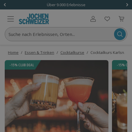
Über 9.000 Erlebnisse
Benutzerkonto
Suche nach Erlebnissen, Orten...
Home
/
Essen & Trinken
/
Cocktailkurse
/
Cocktailkurs Karlsruhe
-15% CLUB DEAL
-15% CLU