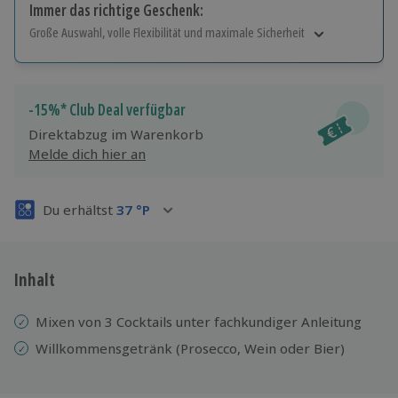
Immer das richtige Geschenk:
Große Auswahl, volle Flexibilität und maximale Sicherheit
Große Auswahl
Über 9.000 Erlebnisse.
Volle Flexibilität
-15%* Club Deal verfügbar
Jeder Gutschein für alle Erlebnisse einlösbar.
Direktabzug im Warenkorb
Maximale Sicherheit
Melde dich hier an
3 Jahre gültig & verlängerbar.
Du erhältst
37
°P
Inhalt
Mixen von 3 Cocktails unter fachkundiger Anleitung
Willkommensgetränk (Prosecco, Wein oder Bier)