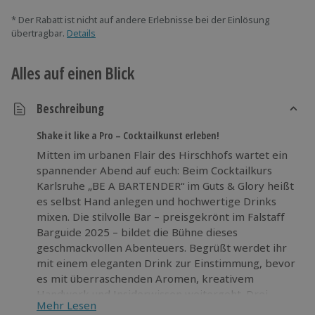
* Der Rabatt ist nicht auf andere Erlebnisse bei der Einlösung
übertragbar.
Details
Alles auf einen Blick
Beschreibung
Shake it like a Pro – Cocktailkunst erleben!
Mitten im urbanen Flair des Hirschhofs wartet ein
spannender Abend auf euch: Beim Cocktailkurs
Karlsruhe „BE A BARTENDER“ im Guts & Glory heißt
es selbst Hand anlegen und hochwertige Drinks
mixen. Die stilvolle Bar – preisgekrönt im Falstaff
Barguide 2025 – bildet die Bühne dieses
geschmackvollen Abenteuers. Begrüßt werdet ihr
mit einem eleganten Drink zur Einstimmung, bevor
es mit überraschenden Aromen, kreativem
Handwerk und Insiderwissen weitergeht. Drei
Mehr Lesen
Cocktails mixt ihr eigenhändig direkt an der Bar,