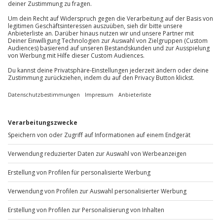
Du erreichst uns telefonisch zu folgenden Zeiten,
Hinweis
außer an bundesweiten Feiertagen:
Für besondere Ereignisse oder auf persönlichen
Mo-Fr: 8-20 Uhr | Sa: 10-16 Uhr
Wunsch stellt der Veranstalter gegen Gebühr
auch einen Fotografen bereit, der das Event für
tolle Erinnerungsfotos begleitet
Du möchtest als Firma bestellen?
Sichere Dir attraktive Firmenkunden Vorteile.
+49 89 / 60 60 89 700
Mo-Fr: 9-17 Uhr
b2b@jochen-schweizer.de
www.b2b.jochen-schweizer.de/
Artikelnummer
:
61214