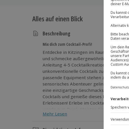
Alles auf einen Blick
Beschreibung
Mix dich zum Cocktail-Profi!
Entdecke in Kitzingen im Raum Würzburg d
und schmecke außergewöhnliche Drinks. D
Anleitung 4-5 Cocktailkreationen mixen un
unkonventionelle Cocktails zubereitest. 
passende Equipment stehen zur Verfügun
sensorisches Abenteuer gelingt. Beim Mis
eine einzigartige Geschmackserfahrung. T
Cocktails und genieße dieses Erlebnis – d
Erlebnissen! Erlebe im Cocktailkurs Kitzi
werde zum Drink-Meister. Sichere dir jetz
Mehr Lesen