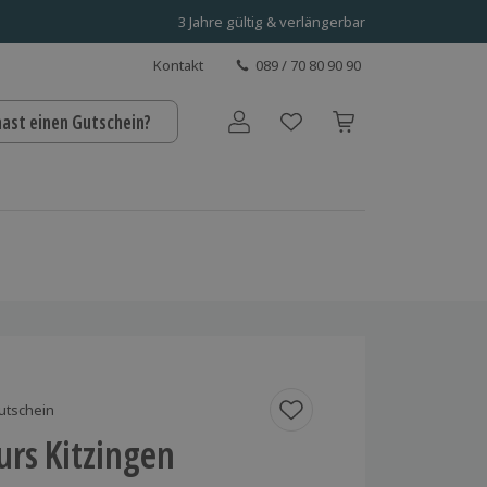
3 Jahre gültig & verlängerbar
Kontakt
089 / 70 80 90 90
hast einen Gutschein?
Benutzerkonto
utschein
urs Kitzingen