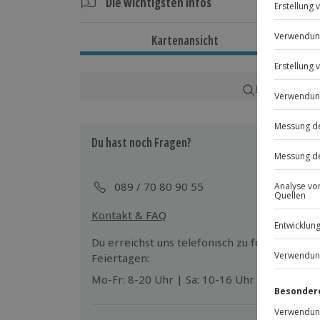
Die wichtigsten Infos
Dauer
Kartenansicht
Ca. 2,5 Stunden
Verfügbarkeit / Termine
Karte in Großans
Ganzjährig zu bestimmten Terminen v
Du hast noch Fragen?
Teilnahmebedingungen
Mindestalter: 18 Jahre
Teilnahme für Personen mit Handicap
089 / 70 80 90 55
Veranstalter möglich
Kontakt & FAQ
Ausrüstung & Kleidung
Du erreichst uns telefonisch zu folgenden Z
Mitzubringen: Schreibsachen für Noti
Feiertagen:
Wird gestellt: Leihschürze
Mo-Fr: 8-20 Uhr | Sa: 10-16 Uhr
Teilnehmer