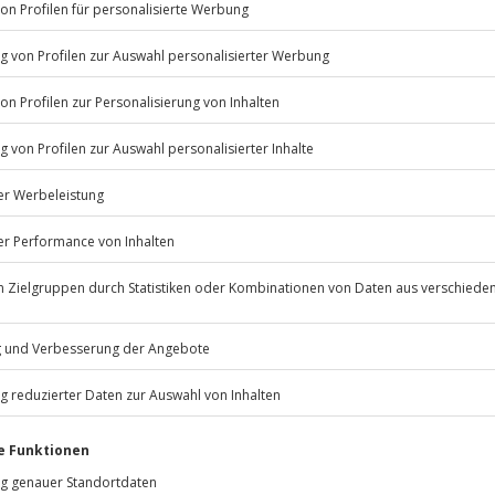
Listenansicht
© OpenStreetMaps
icht
erfügbar
 nach Absprache mit dem
Jochen Schweizer
GmbH
Mühldorfstraße 8
81671
München
eiten, außer an bundesweiten
zen