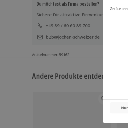
Gutschein gültig für 1 Person
Du möchtest als Firma bestellen?
Gruppengröße: 8-20 Personen
Sichere Dir attraktive Firmenkunden Vorteile
+49 89 / 60 60 89 700
Mo-
b2b@jochen-schweizer.de
Artikelnummer
:
59162
Andere Produkte entdecken