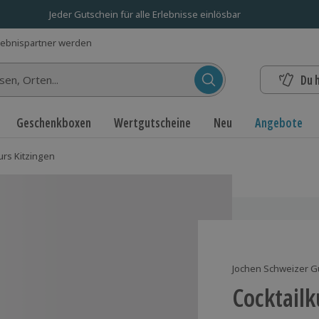
Jeder Gutschein für alle Erlebnisse einlösbar
lebnispartner werden
Du 
n...
Geschenkboxen
Wertgutscheine
Neu
Angebote
urs Kitzingen
Jochen Schweizer G
Cocktailk