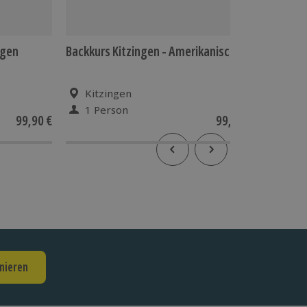
ngen
Backkurs Kitzingen - Amerikanisch
Praline
Kitzingen
Kitz
1 Person
1 Pe
99,90 €
99,90 €
4
(1)
nieren