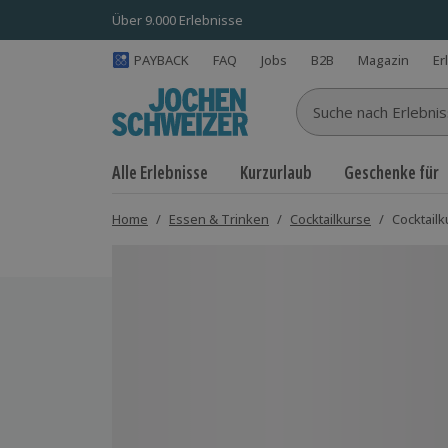
Über 9.000 Erlebnisse
PAYBACK
FAQ
Jobs
B2B
Magazin
Er
Suche nach Erlebnisse
Alle Erlebnisse
Kurzurlaub
Geschenke für
Home
/
Essen & Trinken
/
Cocktailkurse
/
Cocktailk
Bild 1 von 5