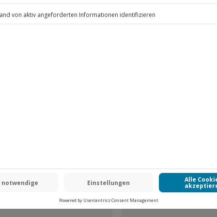
.
Fr: 9-17 Uhr
www.b2b.jochen-schweizer.de/