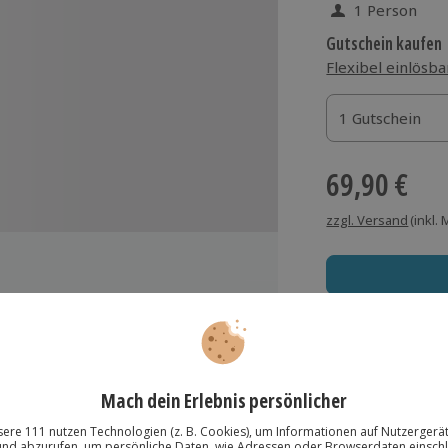
1 Person
Gutschein kaufen
Flexibel einlösba
1 Gutschein
1 Gutschein
1 Gutschein
69,90 €
zzgl. Versand
(inkl.
 unter fachkundiger Anleitung
Immer das rich
 Cocktails zubereitest
Große Auswahl, voll
Große Auswa
Über 9.000 Erle