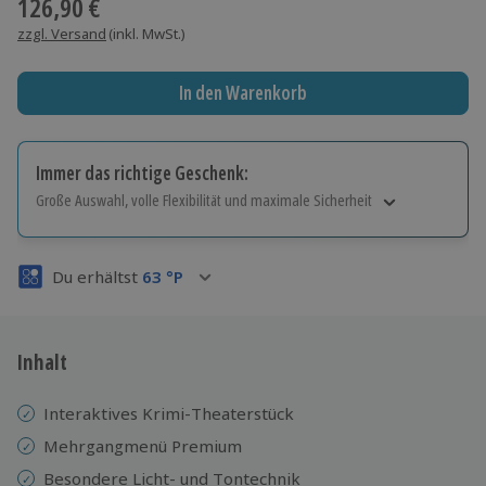
126,90 €
zzgl. Versand
(inkl. MwSt.)
In den Warenkorb
Immer das richtige Geschenk:
Große Auswahl, volle Flexibilität und maximale Sicherheit
Große Auswahl
Über 9.000 Erlebnisse.
Du erhältst
63
°P
Volle Flexibilität
Jeder Gutschein für alle Erlebnisse einlösbar.
Maximale Sicherheit
3 Jahre gültig & verlängerbar.
Inhalt
Interaktives Krimi-Theaterstück
Mehrgangmenü Premium
Besondere Licht- und Tontechnik