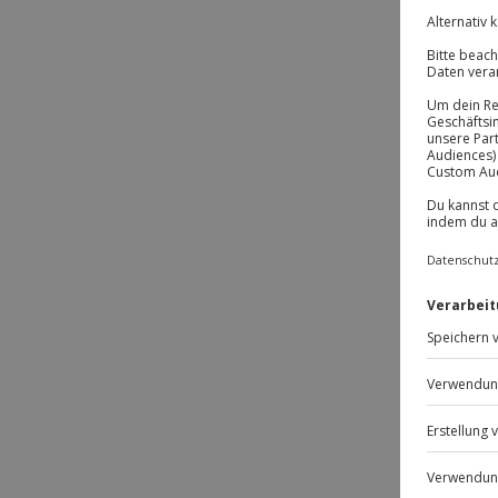
Passt
-15% 