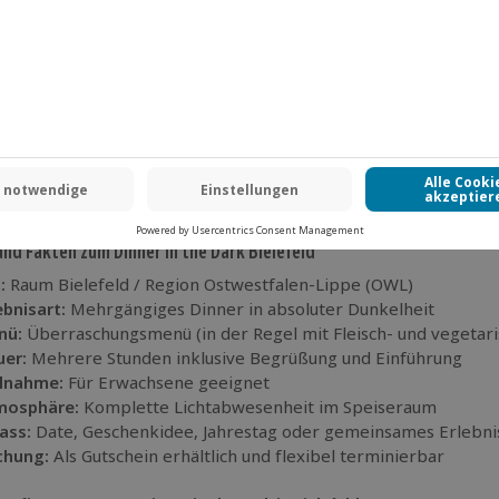
den Abend und serviert dir ein mehrgängiges Überraschungsme
en – und genau das macht den besonderen Reiz aus.
 romantisches Date, außergewöhnliche Geschenkidee in Bielefe
 Dieses Erlebnis bleibt im Gedächtnis. Nicht, weil du gesehen h
iver wahrgenommen hast als je zuvor.
ergewöhnliches Restaurant-Erlebnis in Bielefeld
al als Erlebnisdinner für 2 Personen
fekt als Geschenk mit Erinnerungswert
nd Fakten zum Dinner in the Dark Bielefeld
:
Raum Bielefeld / Region Ostwestfalen-Lippe (OWL)
ebnisart:
Mehrgängiges Dinner in absoluter Dunkelheit
nü:
Überraschungsmenü (in der Regel mit Fleisch- und vegetaris
er:
Mehrere Stunden inklusive Begrüßung und Einführung
ilnahme:
Für Erwachsene geeignet
mosphäre:
Komplette Lichtabwesenheit im Speiseraum
ass:
Date, Geschenkidee, Jahrestag oder gemeinsames Erlebni
chung:
Als Gutschein erhältlich und flexibel terminierbar