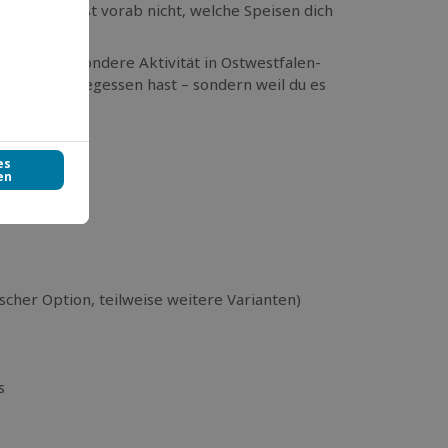
nü. Du weißt vorab nicht, welche Speisen dich
ld oder besondere Aktivität in Ostwestfalen-
ast, was du gegessen hast – sondern weil du es
cher Option, teilweise weitere Varianten)
s