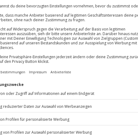
1 Person
Anzahl der Teilnehmer
Begrüßungsgetränk
4-Gänge-Menü (auf Wunsc
oder vegan - bitte kontak
Veranstalter spätestens
Termin per E-Mail)
Weitere Getränke sind nic
inbegriffen
 immer:
Unsere Geschenkboxen
CLUB DEAL
BESTSELLER