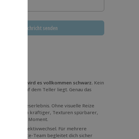
Nachricht senden
und plötzlich wird es vollkommen schwarz.
Kein
was vor dir auf dem Teller liegt. Genau das
nsiven Sinneserlebnis. Ohne visuelle Reize
omen wirken kräftiger, Texturen spürbarer,
sentliche: den Moment.
 ist ein Perspektivwechsel. Für mehrere
onelles Service-Team begleitet dich sicher