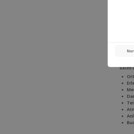
durch 
erwart
Ob als
Lippe:
intens
Auß
Ide
Per
Daten u
Ort
Erl
Me
Dau
Te
At
Anl
Bu