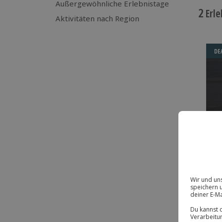
Außergewöhnliche Erlebnistage
2
Erle
Aktivitäten nach Region
DE