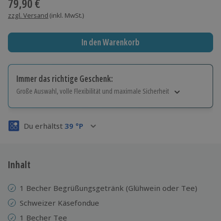
79,90 €
zzgl. Versand
(inkl. MwSt.)
In den Warenkorb
Immer das richtige Geschenk:
Große Auswahl, volle Flexibilität und maximale Sicherheit
Große Auswahl
Über 9.000 Erlebnisse.
Du erhältst
39
°P
Volle Flexibilität
Jeder Gutschein für alle Erlebnisse einlösbar.
Maximale Sicherheit
3 Jahre gültig & verlängerbar.
Inhalt
1 Becher Begrüßungsgetränk (Glühwein oder Tee)
Schweizer Käsefondue
1 Becher Tee