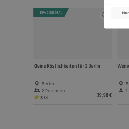
-15% CLUB DEAL
-15%
Kleine Köstlichkeiten für 2 Berlin
Weinv
Berlin
B
2 Personen
1
39,90 €
3
(2)