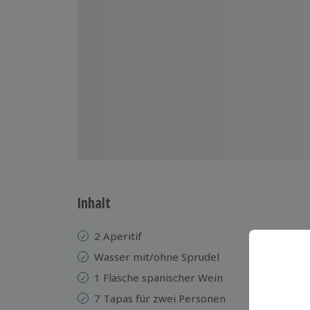
Inhalt
2 Aperitif
Wasser mit/ohne Sprudel
1 Flasche spanischer Wein
7 Tapas für zwei Personen