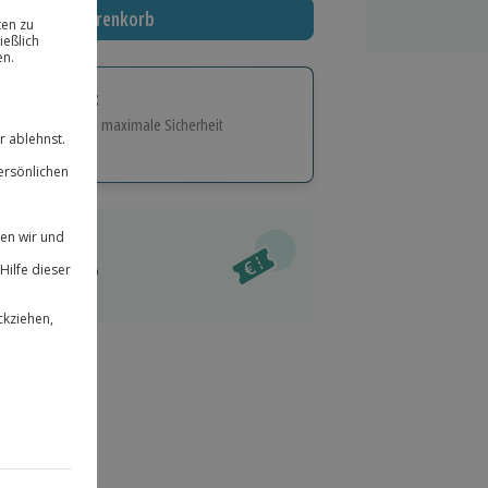
In den Warenkorb
tige Geschenk:
e Flexibilität und maximale Sicherheit
hl
bnisse.
ität
l verfügbar
 für alle Erlebnisse einlösbar.
im Warenkorb
herheit
r an
& verlängerbar.
44
°P