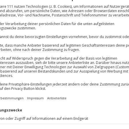
lösung übertragbar.
Details
Immer das rich
Große Auswahl, voll
Große Auswa
Über 9.000 Erle
Volle Flexibil
-15%* Club Dea
Jeder Gutschein
Direktabzug 
Maximale Sic
Melde dich hie
3 Jahre gültig 
chmacksnerven. Lasst euch von
 2 erfrischenden Aperitifs und
ine Flasche Wein rundet euer
Du erhältst
riantenreiche Tapas schlemmt.
chen Kaffee, der eure Sinne
Entdecken und Genießen ein und
Welt Berlins zu einem
macht! Entdeckt