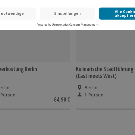
 CLUB DEAL
erkostung Berlin
Kulinarische Stadtführung 
(East meets West)
erlin
Berlin
 Person
1 Person
64,90 €