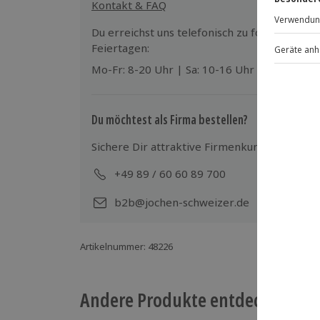
Gutschein gültig für 2 Personen
Kontakt & FAQ
Du erreichst uns telefonisch zu folgenden Z
Feiertagen:
Mo-Fr: 8-20 Uhr | Sa: 10-16 Uhr
Du möchtest als Firma bestellen?
Sichere Dir attraktive Firmenkunden Vorteile
+49 89 / 60 60 89 700
Mo-
b2b@jochen-schweizer.de
Artikelnummer
:
48226
Andere Produkte entdecken