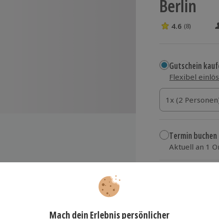
Berlin
4.6
(8)
4.6 Sterne von 5
Gutschein kauf
Flexibel einlö
1x (2 Personen)
1x (2 Personen
1x (2 Personen
Termin buchen
Aktuell an 1 O
Wähle im nächs
89,90 €
zzgl. Versand
(inkl.