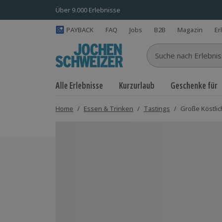
Über 9.000 Erlebnisse
PAYBACK
FAQ
Jobs
B2B
Magazin
Er
Suche nach Erlebnisse
Alle Erlebnisse
Kurzurlaub
Geschenke für
Home
/
Essen & Trinken
/
Tastings
/
Große Köstlich
Bild 1 von 8