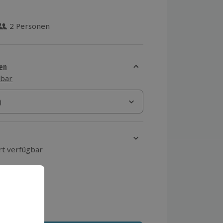
2 Personen
 aus 8 Bewertungen
en
sbar
)
)
rt verfügbar
ten Schritt einen Termin aus
 MwSt.)