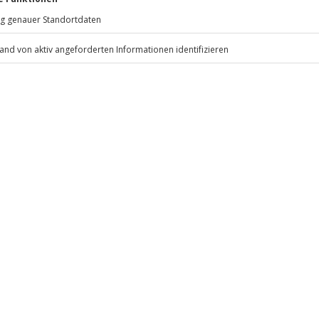
81671
München
eiten, außer an bundesweiten
.
Fr: 9-17 Uhr
www.b2b.jochen-schweizer.de/