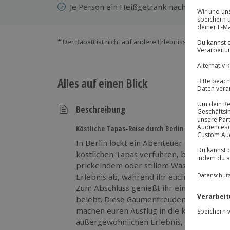
Je Person ein Heißgetränk nach Wahl
* Der Rabatt ist nicht auf andere Erlebnisse bei der Ein
Alles auf einen Blick
Beschreibung
Köstliche Tapas-Reise durch Berlin erleben
In Berlin lockt ein Abenteuer für die Ges
köstlichen Tapas verführen, begleitet von
prickelndem oder stillem Wasser. Eine fe
Erlebnis ab, während ihr euch durch 7 va
Zum Abschluss genießt ihr einen aromatis
belebt. Diese Gaumenfreuden laden zum 
machen euren Ausflug in die kulinarische 
außergewöhnlichen Erlebnis, das Lust auf mehr 