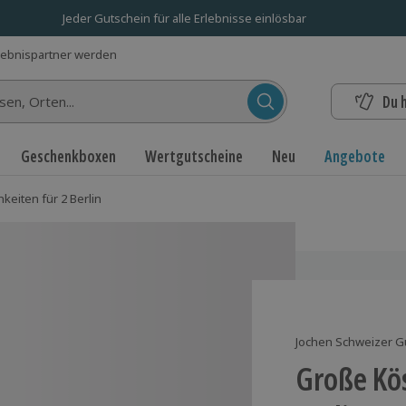
Jeder Gutschein für alle Erlebnisse einlösbar
lebnispartner werden
Du 
n...
Geschenkboxen
Wertgutscheine
Neu
Angebote
keiten für 2 Berlin
Jochen Schweizer G
Große Kös