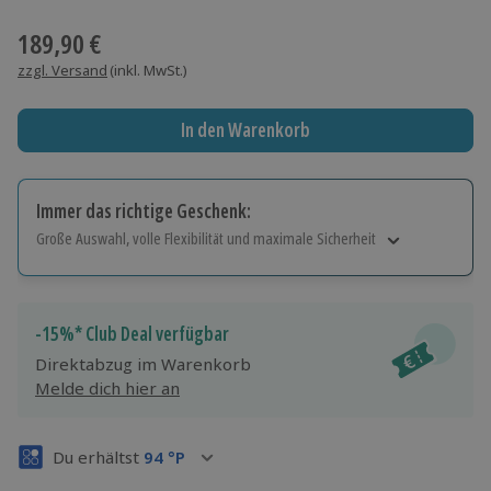
Wähle im nächsten Schritt einen Termin aus
189,90 €
zzgl. Versand
(inkl. MwSt.)
In den Warenkorb
Immer das richtige Geschenk:
Große Auswahl, volle Flexibilität und maximale Sicherheit
Große Auswahl
Über 9.000 Erlebnisse.
Volle Flexibilität
-15%* Club Deal verfügbar
Jeder Gutschein für alle Erlebnisse einlösbar.
Direktabzug im Warenkorb
Maximale Sicherheit
Melde dich hier an
3 Jahre gültig & verlängerbar.
Du erhältst
94
°P