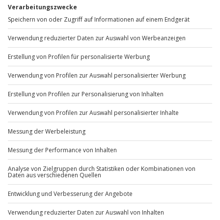
außer an bundesweiten Feiertagen:
Mo-Fr: 8-20 Uhr | Sa: 10-16 Uhr
Du möchtest als Firma bestellen?
Sichere Dir attraktive Firmenkunden Vorteile.
+49 89 / 60 60 89 700
Mo-Fr: 9-17 Uhr
b2b@jochen-schweizer.de
www.b2b.jochen-schweizer.de/
Artikelnummer
:
2713
Andere Produkte entdecken