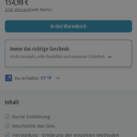
154,90 €
zzgl. Versand
(inkl. MwSt.)
In den Warenkorb
Immer das richtige Geschenk:
Große Auswahl, volle Flexibilität und maximale Sicherheit
Große Auswahl
Über 9.000 Erlebnisse.
Du erhältst
77
°P
Volle Flexibilität
Jeder Gutschein für alle Erlebnisse einlösbar.
Maximale Sicherheit
3 Jahre gültig & verlängerbar.
Inhalt
Kurze Einführung
Geschichte des Gins
Herstellung - Erklärung der einzelnen Methoden