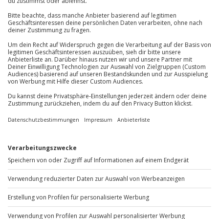
Gutschein gültig für 1 Person
Jochen Schweizer
GmbH
Mühldorfstraße 8
81671
München
Du erreichst uns telefonisch zu folgenden Zeiten,
außer an bundesweiten Feiertagen:
Mo-Fr: 8-20 Uhr | Sa: 10-16 Uhr
Du möchtest als Firma bestellen?
Sichere Dir attraktive Firmenkunden Vorteile.
+49 89 / 60 60 89 700
Mo-Fr: 9-17 Uhr
b2b@jochen-schweizer.de
www.b2b.jochen-schweizer.de/