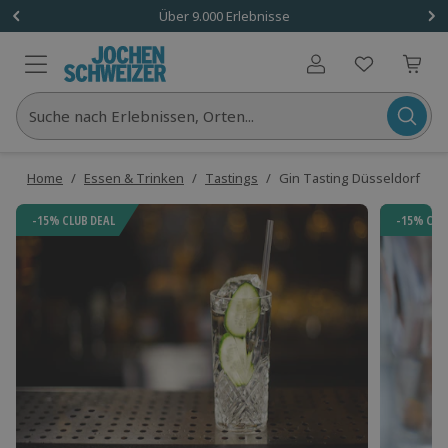
Über 9.000 Erlebnisse
Benutzerkonto
Suche nach Erlebnissen, Orten...
Home
/
Essen & Trinken
/
Tastings
/
Gin Tasting Düsseldorf (7 
-15% CLUB DEAL
-15% CLU