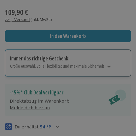
Wähle im nächsten Schritt einen Termin aus
109,90 €
zzgl. Versand
(inkl. MwSt.)
In den Warenkorb
Immer das richtige Geschenk:
Große Auswahl, volle Flexibilität und maximale Sicherheit
Große Auswahl
Über 9.000 Erlebnisse.
Volle Flexibilität
-15%* Club Deal verfügbar
Jeder Gutschein für alle Erlebnisse einlösbar.
Direktabzug im Warenkorb
Maximale Sicherheit
Melde dich hier an
3 Jahre gültig & verlängerbar.
Du erhältst
54
°P