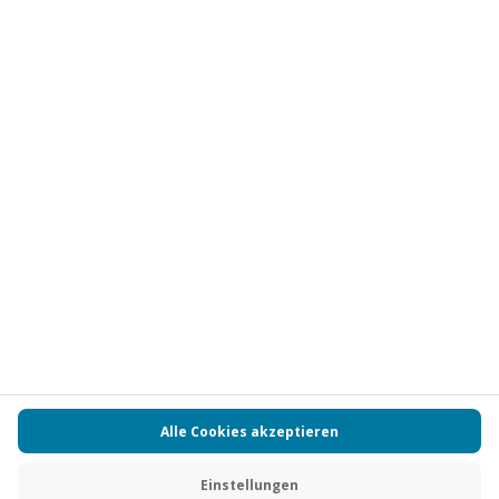
Vertrag widerrufen
FAQs
Kontakt
Zahlungsarten
Über uns
Magazin
Jobs
Partnerprogramm
PAYBACK
Versand und Lieferung
Presse
AGB
Cookie Einstellungen
Datenschutz
Nutzungsbedingungen
Online-Marktplatz
Barrierefreiheit
Grounding Page
Compliance
Impressum
RECHNUNG