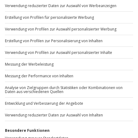
Du möchtest als Firma bestellen?
Sichere Dir attraktive Firmenkunden Vorteile.
+49 89 / 60 60 89 700
Mo-Fr: 9-17 Uhr
b2b@jochen-schweizer.de
www.b2b.jochen-schweizer.de/
Artikelnummer
:
59386
Andere Produkte entdecken