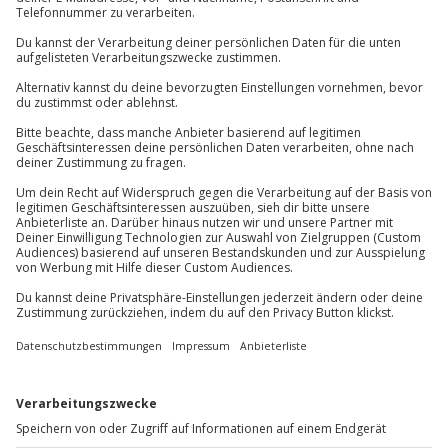
Karte in Großansicht
Verfügbarkeit / Termine
Ganzjährig zu bestimmten Terminen verfügbar
Du hast noch Fragen?
Teilnahmebedingungen
Mindestalter: 18 Jahre
089 / 70 80 90 55
Teilnehmer
Kontakt & FAQ
Gutschein gültig für 1 Person
Jochen Schweizer
GmbH
Mühldorfstraße 8
81671
München
Du erreichst uns telefonisch zu folgenden Zeiten,
außer an bundesweiten Feiertagen:
Mo-Fr: 8-20 Uhr | Sa: 10-16 Uhr