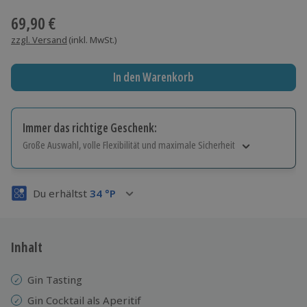
69,90 €
zzgl. Versand
(inkl. MwSt.)
In den Warenkorb
Immer das richtige Geschenk:
Große Auswahl, volle Flexibilität und maximale Sicherheit
Große Auswahl
Über 9.000 Erlebnisse.
Du erhältst
34
°P
Volle Flexibilität
Jeder Gutschein für alle Erlebnisse einlösbar.
Maximale Sicherheit
3 Jahre gültig & verlängerbar.
Inhalt
Gin Tasting
Gin Cocktail als Aperitif