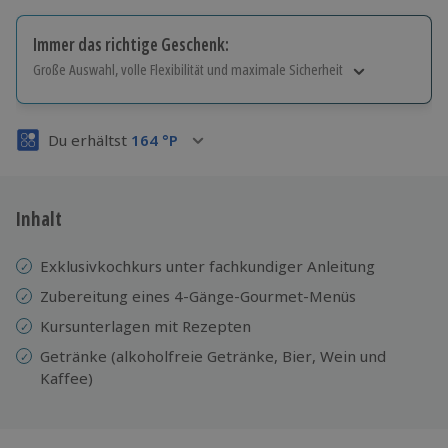
Immer das richtige Geschenk:
Große Auswahl, volle Flexibilität und maximale Sicherheit
Große Auswahl
Über 9.000 Erlebnisse.
Du erhältst
164
°P
Volle Flexibilität
Jeder Gutschein für alle Erlebnisse einlösbar.
Maximale Sicherheit
3 Jahre gültig & verlängerbar.
Inhalt
Exklusivkochkurs unter fachkundiger Anleitung
Zubereitung eines 4-Gänge-Gourmet-Menüs
Kursunterlagen mit Rezepten
Getränke (alkoholfreie Getränke, Bier, Wein und
Kaffee)