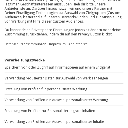
Du möchtest als Firma bestellen?
Sichere Dir attraktive Firmenkunden Vorteile.
+49 89 / 60 60 89 700
Mo-Fr: 9-17 Uhr
b2b@jochen-schweizer.de
www.b2b.jochen-schweizer.de/
Artikelnummer
:
45938
Andere Produkte entdecken