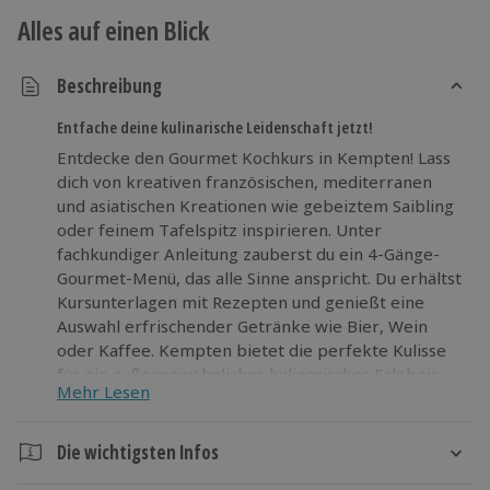
Alles auf einen Blick
Beschreibung
Entfache deine kulinarische Leidenschaft jetzt!
Entdecke den Gourmet Kochkurs in Kempten! Lass
dich von kreativen französischen, mediterranen
und asiatischen Kreationen wie gebeiztem Saibling
oder feinem Tafelspitz inspirieren. Unter
fachkundiger Anleitung zauberst du ein 4-Gänge-
Gourmet-Menü, das alle Sinne anspricht. Du erhältst
Kursunterlagen mit Rezepten und genießt eine
Auswahl erfrischender Getränke wie Bier, Wein
oder Kaffee. Kempten bietet die perfekte Kulisse
für ein außergewöhnliches kulinarisches Erlebnis.
Mehr Lesen
Wage Neues, erweitere dein Wissen und entfache
deine Leidenschaft für die hohe Kunst des Kochens!
Traue dich in die Welt der Gourmetküche beim
Die wichtigsten Infos
Kochkurs in Kempten! Erlebe außergewöhnliche