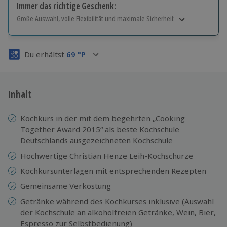
Immer das richtige Geschenk:
Große Auswahl, volle Flexibilität und maximale Sicherheit
Große Auswahl
Über 9.000 Erlebnisse.
Du erhältst
69
°P
Volle Flexibilität
Jeder Gutschein für alle Erlebnisse einlösbar.
Maximale Sicherheit
3 Jahre gültig & verlängerbar.
Inhalt
Kochkurs in der mit dem begehrten „Cooking
Together Award 2015“ als beste Kochschule
Deutschlands ausgezeichneten Kochschule
Hochwertige Christian Henze Leih-Kochschürze
Kochkursunterlagen mit entsprechenden Rezepten
Gemeinsame Verkostung
Getränke während des Kochkurses inklusive (Auswahl
der Kochschule an alkoholfreien Getränke, Wein, Bier,
Espresso zur Selbstbedienung)