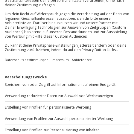
Du erreichst uns telefonisch zu folgenden Zeiten,
außer an bundesweiten Feiertagen:
Mo-Fr: 8-20 Uhr | Sa: 10-16 Uhr
Du möchtest als Firma bestellen?
Sichere Dir attraktive Firmenkunden Vorteile.
+49 89 / 60 60 89 700
Mo-Fr: 9-17 Uhr
b2b@jochen-schweizer.de
www.b2b.jochen-schweizer.de/
Artikelnummer
:
23530