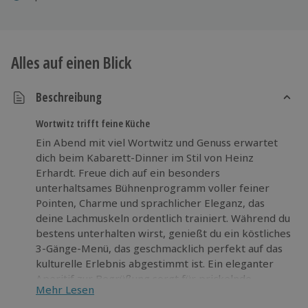
Alles auf einen Blick
Beschreibung
Wortwitz trifft feine Küche
Ein Abend mit viel Wortwitz und Genuss erwartet
dich beim Kabarett-Dinner im Stil von Heinz
Erhardt. Freue dich auf ein besonders
unterhaltsames Bühnenprogramm voller feiner
Pointen, Charme und sprachlicher Eleganz, das
deine Lachmuskeln ordentlich trainiert. Während du
bestens unterhalten wirst, genießt du ein köstliches
3-Gänge-Menü, das geschmacklich perfekt auf das
kulturelle Erlebnis abgestimmt ist. Ein eleganter
Aperitif zur Begrüßung sorgt für prickelnde
Mehr Lesen
Vorfreude und einen stimmungsvollen Beginn.