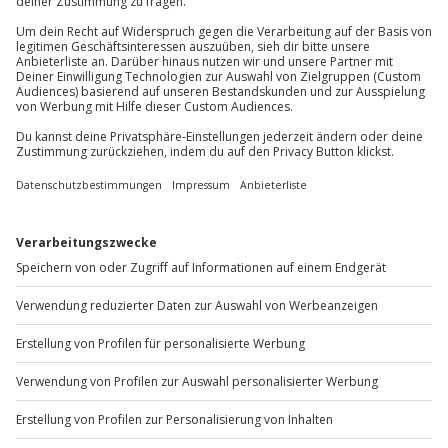
Du erreichst uns telefonisch zu folgenden Zeiten,
außer an bundesweiten Feiertagen:
Mo-Fr: 8-20 Uhr | Sa: 10-16 Uhr
Du möchtest als Firma bestellen?
Sichere Dir attraktive Firmenkunden Vorteile.
+49 89 / 60 60 89 700
Mo-Fr: 9-17 Uhr
b2b@jochen-schweizer.de
www.b2b.jochen-schweizer.de/
Artikelnummer
:
36414