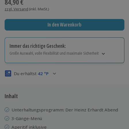
84,90 €
zzgl. Versand
(inkl. MwSt.)
In den Warenkorb
Immer das richtige Geschenk:
Große Auswahl, volle Flexibilität und maximale Sicherheit
Große Auswahl
Über 9.000 Erlebnisse.
Du erhältst
42
°P
Volle Flexibilität
Jeder Gutschein für alle Erlebnisse einlösbar.
Maximale Sicherheit
3 Jahre gültig & verlängerbar.
Inhalt
Unterhaltungsprogramm: Der Heinz Erhardt Abend
3-Gänge-Menü
Aperitif inklusive