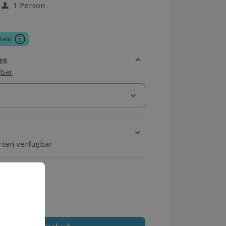
1 Person
 aus 57 Bewertungen
hein
en
sbar
Orten verfügbar
ten Schritt Ort und Termin aus
 MwSt.)