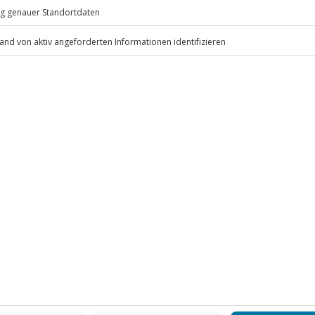
eiten, außer an bundesweiten
 um ein Bier-Tasting (bei dem
rkostet werden)
ne Brauereiführung mit
: 2 Stunden)
.
Fr: 9-17 Uhr
www.b2b.jochen-schweizer.de/