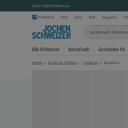
Über 9.000 Erlebnisse
PAYBACK
FAQ
Jobs
B2B
Magazin
Er
Suche nach Erlebnisse
Alle Erlebnisse
Kurzurlaub
Geschenke für
Home
/
Essen & Trinken
/
Tastings
/
Braukurs
Bild 1 von 6