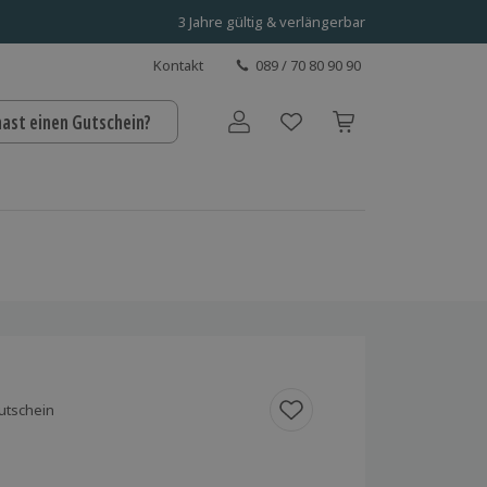
3 Jahre gültig & verlängerbar
Kontakt
089 / 70 80 90 90
hast einen Gutschein?
Benutzerkonto
utschein