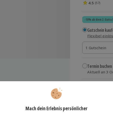
4.5
(57)
4.5 Sterne von 5
-10% ab dem 2. Gutsc
Gutschein kauf
Flexibel einlö
1 Gutschein
1 Gutschein
1 Gutschein
Termin buchen
Aktuell an 3 
Wähle im nächs
59,90 €
 ums Thema Bier
zzgl. Versand
(inkl.