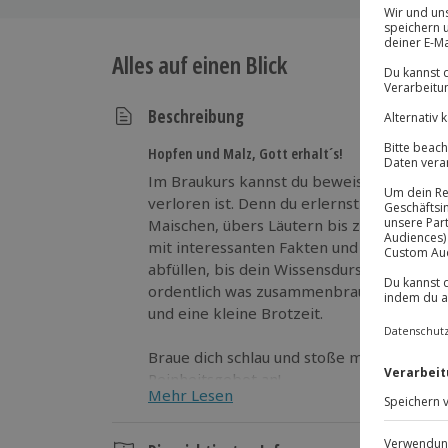
Alles auf einen Blick
Beschreibung
Hopfen und Malz, Gott erhalt´s!
Im Braukurs kannst du beweisen, dass be
verloren ist. Denn du erlernst die hohe 
Maischen, übers Läutern bis zum Kochen. 
mit interessanten Fakten und Geschichten
abfüllen, bis dein Wissensdurst gestillt is
ordentlich was zusammenbraut, gönnst du
und eine kleine Brotzeit.
Braue dich schlau und stoße mit den and
Reinheitsgebot an!
Mehr Lesen