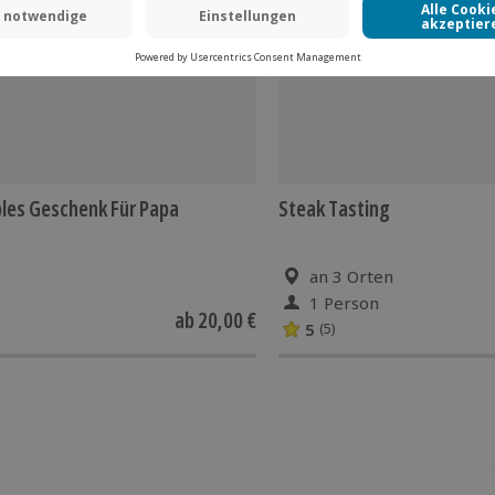
-15% CLUB DEAL
bles Geschenk Für Papa
Steak Tasting
an 3 Orten
1 Person
ab
20,00 €
5
(5)