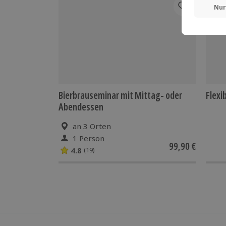
Bierbrauseminar mit Mittag- oder
Flexi
Abendessen
an 3 Orten
1 Person
99,90 €
4.8
(19)