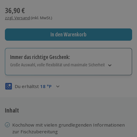
36,90 €
zzgl. Versand
(inkl. MwSt.)
In den Warenkorb
Immer das richtige Geschenk:
Große Auswahl, volle Flexibilität und maximale Sicherheit
Große Auswahl
Über 9.000 Erlebnisse.
Du erhältst
18
°P
Volle Flexibilität
Jeder Gutschein für alle Erlebnisse einlösbar.
Maximale Sicherheit
3 Jahre gültig & verlängerbar.
Inhalt
Kochshow mit vielen grundlegenden Informationen
zur Fischzubereitung