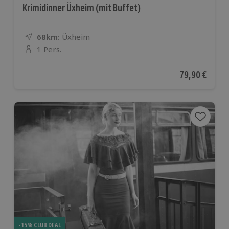
Krimidinner Üxheim (mit Buffet)
68km:
Entfernung
Standort
Üxheim
1 Pers.
Anzahl der Teilnehmer
Aktueller Pre
79,90 €
-15% CLUB DEAL