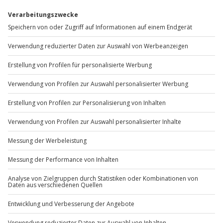
Wie zufrieden bist du mit diesen
Suchergebnissen?
Können wir etwas besser machen?
Gibt es zum Beispiel Filter oder etwas anderes, das du
vermisst?
Bitte gib hier dein Feedback ein.
Nachricht senden