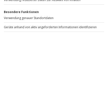
Weitere Informationen dazu, wie wir deine Daten verwenden
und verarbeiten, findest du in unserer
Datenschutzerklärung
.
Weitere Krimidinner
Krimidinner Berlin
Krimidinner München
Krimidinner Salzburg
Krimi Dinner Heilbronn
Krimi Dinner Würzburg
Krimidinner Frankfurt
Krimidinner Heidelberg
Dein Abenteuer beginnt: Tatort Köln – du bist mittendrin