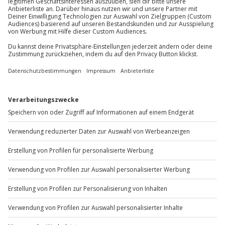
Du möchtest als Firma bestellen?
Sichere Dir attraktive Firmenkunden Vorteile.
+49 89 / 60 60 89 700
Mo-Fr: 9-17 Uhr
b2b@jochen-schweizer.de
www.b2b.jochen-schweizer.de/
Artikelnummer
:
19497
Andere Produkte entdecken