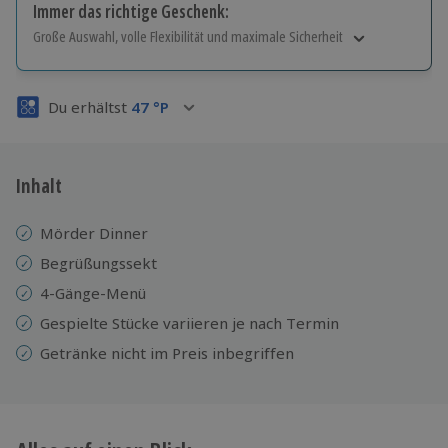
Immer das richtige Geschenk:
Große Auswahl, volle Flexibilität und maximale Sicherheit
Große Auswahl
Über 9.000 Erlebnisse.
Du erhältst
47
°P
Volle Flexibilität
Jeder Gutschein für alle Erlebnisse einlösbar.
Maximale Sicherheit
3 Jahre gültig & verlängerbar.
Inhalt
Mörder Dinner
Begrüßungssekt
4-Gänge-Menü
Gespielte Stücke variieren je nach Termin
Getränke nicht im Preis inbegriffen