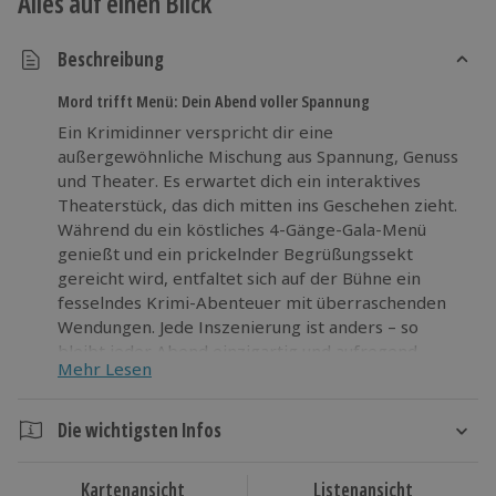
Alles auf einen Blick
Beschreibung
Mord trifft Menü: Dein Abend voller Spannung
Ein Krimidinner verspricht dir eine
außergewöhnliche Mischung aus Spannung, Genuss
und Theater. Es erwartet dich ein interaktives
Theaterstück, das dich mitten ins Geschehen zieht.
Während du ein köstliches 4-Gänge-Gala-Menü
genießt und ein prickelnder Begrüßungssekt
gereicht wird, entfaltet sich auf der Bühne ein
fesselndes Krimi-Abenteuer mit überraschenden
Wendungen. Jede Inszenierung ist anders – so
bleibt jeder Abend einzigartig und aufregend.
Mehr Lesen
Perfekt für alle, die Theater lieben und Lust auf
Nervenkitzel beim Dinner haben. Lass dich von
dieser besonderen Abendveranstaltung mitreißen
Die wichtigsten Infos
und freue dich auf eine Portion Spannung, bei der
Dauer
auch dein eigener Spürsinn gefragt ist. Jetzt Platz
Kartenansicht
Listenansicht