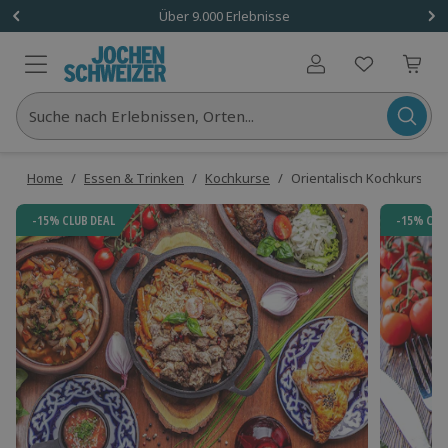
Über 9.000 Erlebnisse
Benutzerkonto
Suche nach Erlebnissen, Orten...
Home
/
Essen & Trinken
/
Kochkurse
/
Orientalisch Kochkurs Mü
-15% CLUB DEAL
-15% CLU