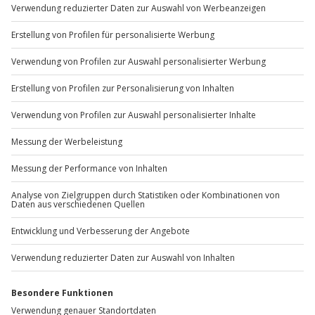
Sichere Dir attraktive Firmenkunden Vorteile.
+49 89 / 60 60 89 700
Mo-Fr: 9-17 Uhr
b2b@jochen-schweizer.de
www.b2b.jochen-schweizer.de/
Artikelnummer
:
48020
Andere Produkte entdecken