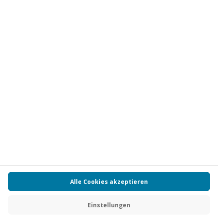
Vertrag widerrufen
FAQs
Kontakt
Zahlungsarten
Über uns
Magazin
Jobs
Partnerprogramm
PAYBACK
Versand und Lieferung
Presse
AGB
Cookie Einstellungen
Datenschutz
Nutzungsbedingungen
Online-Marktplatz
Barrierefreiheit
Grounding Page
Compliance
Impressum
RECHNUNG