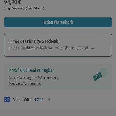
94,90 €
zzgl. Versand
(inkl. MwSt.)
In den Warenkorb
Immer das richtige Geschenk:
Große Auswahl, volle Flexibilität und maximale Sicherheit
Große Auswahl
Über 9.000 Erlebnisse.
Volle Flexibilität
-15%* Club Deal verfügbar
Jeder Gutschein für alle Erlebnisse einlösbar.
Direktabzug im Warenkorb
Maximale Sicherheit
Melde dich hier an
3 Jahre gültig & verlängerbar.
Du erhältst
47
°P