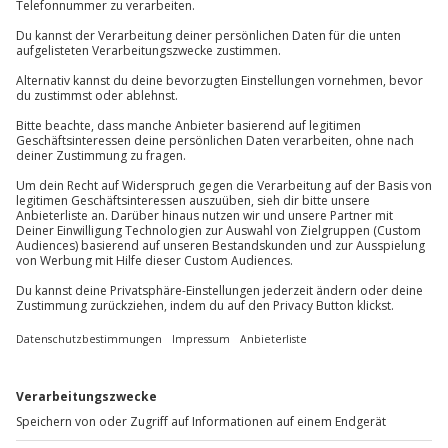
Karte in Großansicht
Teilnahmebedingungen
Teilnahme für Personen mit Handicap nach
Du hast noch Fragen?
Absprache mit dem Veranstalter möglich
Teilnehmer
089 / 70 80 90 55
Gutschein gültig für 1 Person
Kontakt & FAQ
Gruppengröße: 8-12 Personen
Jochen Schweizer
GmbH
Mühldorfstraße 8
81671
München
Du erreichst uns telefonisch zu folgenden Zeiten,
außer an bundesweiten Feiertagen:
Mo-Fr: 8-20 Uhr | Sa: 10-16 Uhr
Du möchtest als Firma bestellen?