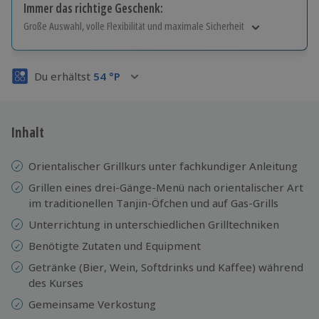
Immer das richtige Geschenk:
Große Auswahl, volle Flexibilität und maximale Sicherheit
Große Auswahl
Über 9.000 Erlebnisse.
Du erhältst
54
°P
Volle Flexibilität
Jeder Gutschein für alle Erlebnisse einlösbar.
Maximale Sicherheit
3 Jahre gültig & verlängerbar.
Inhalt
Orientalischer Grillkurs unter fachkundiger Anleitung
Grillen eines drei-Gänge-Menü nach orientalischer Art
im traditionellen Tanjin-Öfchen und auf Gas-Grills
Unterrichtung in unterschiedlichen Grilltechniken
Benötigte Zutaten und Equipment
Getränke (Bier, Wein, Softdrinks und Kaffee) während
des Kurses
Gemeinsame Verkostung