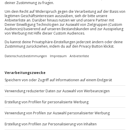
Du erreichst uns telefonisch zu folgenden Zeiten,
außer an bundesweiten Feiertagen:
Mo-Fr: 8-20 Uhr | Sa: 10-16 Uhr
Du möchtest als Firma bestellen?
Sichere Dir attraktive Firmenkunden Vorteile.
+49 89 / 60 60 89 700
Mo-Fr: 9-17 Uhr
b2b@jochen-schweizer.de
www.b2b.jochen-schweizer.de/
Artikelnummer
:
63740