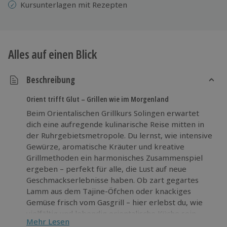
Kursunterlagen mit Rezepten
Alles auf einen Blick
Beschreibung
Orient trifft Glut – Grillen wie im Morgenland
Beim Orientalischen Grillkurs Solingen erwartet
dich eine aufregende kulinarische Reise mitten in
der Ruhrgebietsmetropole. Du lernst, wie intensive
Gewürze, aromatische Kräuter und kreative
Grillmethoden ein harmonisches Zusammenspiel
ergeben – perfekt für alle, die Lust auf neue
Geschmackserlebnisse haben. Ob zart gegartes
Lamm aus dem Tajine-Öfchen oder knackiges
Gemüse frisch vom Gasgrill – hier erlebst du, wie
vielfältig und lebendig orientalische Küche sein
Mehr Lesen
kann. In entspannter Atmosphäre bereitest du ein