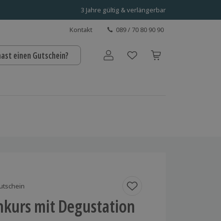
3 Jahre gültig & verlängerbar
Kontakt
089 / 70 80 90 90
hast einen Gutschein?
Benutzerkonto
utschein
nkurs mit Degustation