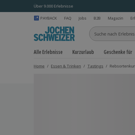
Über 9.000 Erlebnisse
PAYBACK
FAQ
Jobs
B2B
Magazin
Er
Suche nach Erlebnisse
Alle Erlebnisse
Kurzurlaub
Geschenke für
Home
/
Essen & Trinken
/
Tastings
/
Rebsortenkurs
Bild 1 von 6