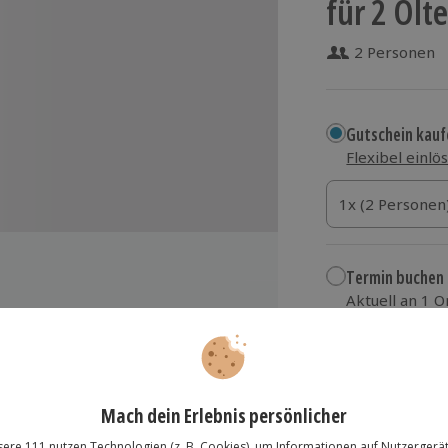
für 2 Olt
2 Personen
Gutschein kauf
Flexibel einlö
1x (2 Personen)
1x (2 Personen
1x (2 Personen
Termin buchen
Aktuell an 1 O
Wähle im nächs
99,90 €
en
zzgl. Versand
(inkl.