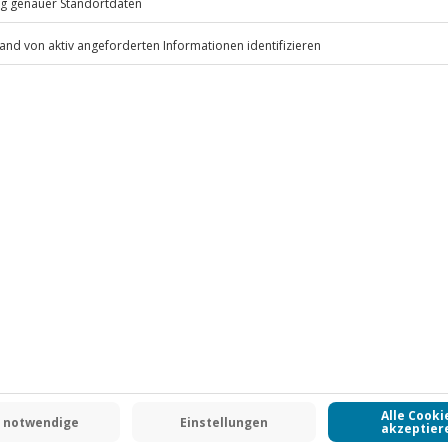
.
Fr: 9-17 Uhr
www.b2b.jochen-schweizer.de/