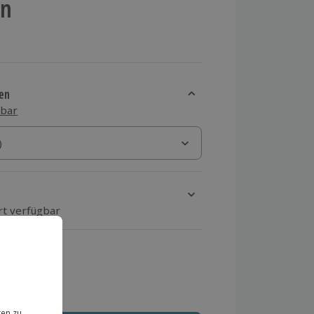
en
en
sbar
)
)
rt verfügbar
ten Schritt einen Termin aus
 MwSt.)