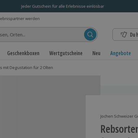
Jeder Gutschein für alle Erlebnisse einlösbar
lebnispartner werden
Du 
n...
Geschenkboxen
Wertgutscheine
Neu
Angebote
 mit Degustation für 2 Olten
Jochen Schweizer G
Rebsorte