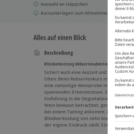
Auswahl an Häppchen
Kursunterlagen zum Mitnehmen
Alles auf einen Blick
Beschreibung
Blindverkostung Rebsortenabenteuer zu zweit
Sichert euch eine Auszeit und genießt ei
Olten: Beim Rebsortenkurs mit Degustati
eine vielseitige Weinprobe mit fundierte
spannenden Erkenntnissen. Zu Beginn erhal
Einführung in die Degustationstechnik und l
Wein bewusst betrachtet, gerochen und 
bei einem Tasting ankommt. Besonders in
Blindverkostung von zehn biologischen Wei
der eigene Eindruck zählt. Ein Aromaparcou
zu schulen. Wasser und Brot sorgen für N