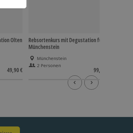
tion Olten
Rebsortenkurs mit Degustation für 2
Weinsemi
Münchenstein
Münchenstein
Aar
2 Personen
2 P
49,90 €
99,90 €