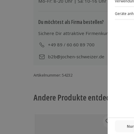
Mo-Fr: 8-20 Uhr | Sa: 10-16 Uhr
Du möchtest als Firma bestellen?
Sichere Dir attraktive Firmenkunden Vorteile
+49 89 / 60 60 89 700
Mo-
b2b@jochen-schweizer.de
Artikelnummer
:
54232
Andere Produkte entdecken