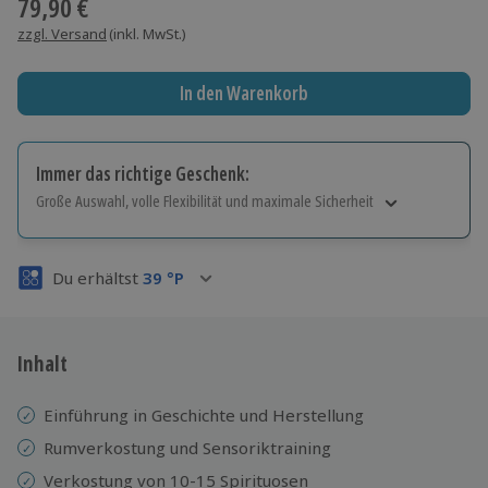
79,90 €
zzgl. Versand
(inkl. MwSt.)
In den Warenkorb
Immer das richtige Geschenk:
Große Auswahl, volle Flexibilität und maximale Sicherheit
Große Auswahl
Über 9.000 Erlebnisse.
Du erhältst
39
°P
Volle Flexibilität
Jeder Gutschein für alle Erlebnisse einlösbar.
Maximale Sicherheit
3 Jahre gültig & verlängerbar.
Inhalt
Einführung in Geschichte und Herstellung
Rumverkostung und Sensoriktraining
Verkostung von 10-15 Spirituosen