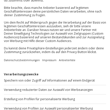
10-12 Personen
Jochen Schweizer
GmbH
Mühldorfstraße 8
81671
München
Du erreichst uns telefonisch zu folgenden Zeiten,
außer an bundesweiten Feiertagen:
Mo-Fr: 8-20 Uhr | Sa: 10-16 Uhr
Du möchtest als Firma bestellen?
Sichere Dir attraktive Firmenkunden Vorteile.
+49 89 / 60 60 89 700
Mo-Fr: 9-17 Uhr
b2b@jochen-schweizer.de
www.b2b.jochen-schweizer.de/