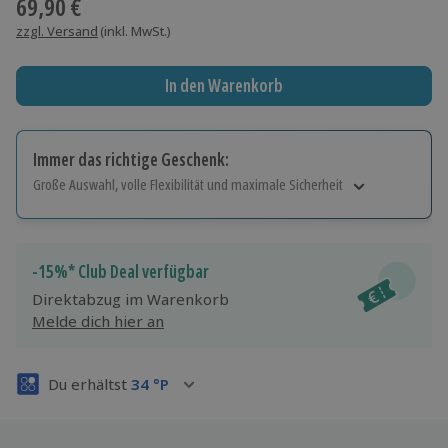
69,90 €
zzgl. Versand
(inkl. MwSt.)
In den Warenkorb
Immer das richtige Geschenk:
Große Auswahl, volle Flexibilität und maximale Sicherheit
Große Auswahl
Über 9.000 Erlebnisse.
Volle Flexibilität
-15%* Club Deal verfügbar
Jeder Gutschein für alle Erlebnisse einlösbar.
Direktabzug im Warenkorb
Maximale Sicherheit
Melde dich hier an
3 Jahre gültig & verlängerbar.
Du erhältst
34
°P