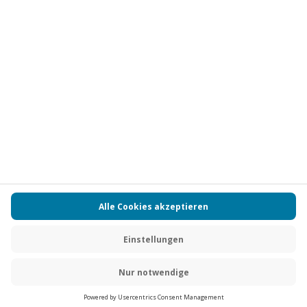
Vertrag widerrufen
FAQs
Kontakt
Zahlungsarten
Über uns
Magazin
Jobs
Partnerprogramm
PAYBACK
Versand und Lieferung
Presse
AGB
Cookie Einstellungen
Datenschutz
Nutzungsbedingungen
Online-Marktplatz
Barrierefreiheit
Grounding Page
Compliance
Impressum
RECHNUNG