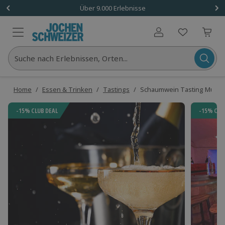
Über 9.000 Erlebnisse
Benutzerkonto
Suche nach Erlebnissen, Orten...
Home
/
Essen & Trinken
/
Tastings
/
Schaumwein Tasting Münc
-15% CLUB DEAL
-15% CLU