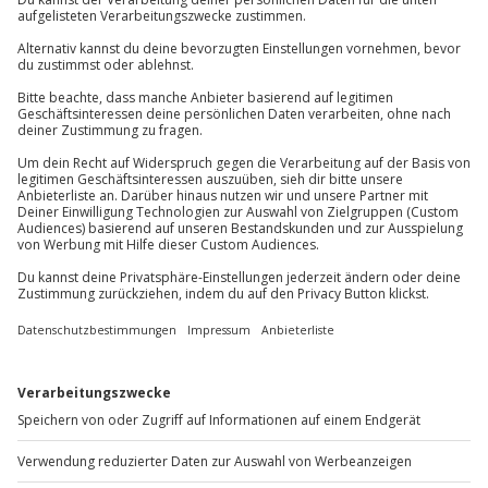
Du hast noch Fragen?
Teilnahmebedingungen
Mindestalter: 18 Jahre
089 / 70 80 90 55
Teilnehmer
Kontakt & FAQ
Gutschein gültig für 1 Person
Gruppengröße: 4-8 Personen
Jochen Schweizer
GmbH
Mühldorfstraße 8
81671
München
Du erreichst uns telefonisch zu folgenden Zeiten,
außer an bundesweiten Feiertagen:
Mo-Fr: 8-20 Uhr | Sa: 10-16 Uhr
Du möchtest als Firma bestellen?
Sichere Dir attraktive Firmenkunden Vorteile.
+49 89 / 60 60 89 700