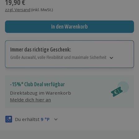
19,90 €
zzgl. Versand
(inkl. MwSt.)
In den Warenkorb
Immer das richtige Geschenk:
Große Auswahl, volle Flexibilität und maximale Sicherheit
Große Auswahl
Über 9.000 Erlebnisse.
Volle Flexibilität
-15%* Club Deal verfügbar
Jeder Gutschein für alle Erlebnisse einlösbar.
Direktabzug im Warenkorb
Maximale Sicherheit
Melde dich hier an
3 Jahre gültig & verlängerbar.
Du erhältst
9
°P