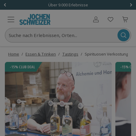
Über 9.000 Erlebnisse
Benutzerkonto
Suche nach Erlebnissen, Orten...
Home
/
Essen & Trinken
/
Tastings
/
Spirituosen Verkostung Lei
-15% CLUB DEAL
-15% CLU