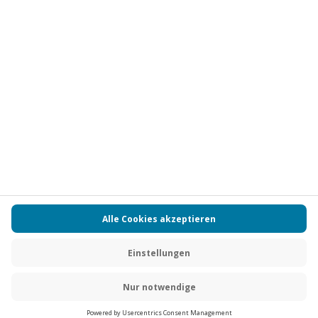
Vertrag widerrufen
FAQs
Kontakt
Zahlungsarten
Über uns
Magazin
Jobs
Partnerprogramm
PAYBACK
Versand und Lieferung
Presse
AGB
Cookie Einstellungen
Datenschutz
Nutzungsbedingungen
Online-Marktplatz
Barrierefreiheit
Grounding Page
Compliance
Impressum
RECHNUNG