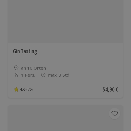
Gin Tasting
Standort
an 10 Orten
1 Pers.
max. 3 Std
Anzahl der Teilnehmer
Aktueller Pre
54,90 €
4.6
(76)
4.6 von 5 Sternen basierend auf 76 Bewertungen