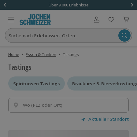
Über 9.000 Erlebnisse
Benutzerkonto
Suche nach Erlebnissen, Orten...
Home
/
Essen & Trinken
/
Tastings
Tastings
Spirituosen Tastings
Spirituosen Tastings
Braukurse & Bierverkostung
Braukurse & Bierverkostung
Wo (PLZ oder Ort)
Aktueller Standort