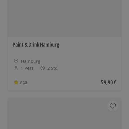
Paint & Drink Hamburg
Standort
Hamburg
1 Pers.
2 Std
Anzahl der Teilnehmer
Aktueller Pre
59,90 €
3
(2)
3 von 5 Sternen basierend auf 2 Bewertungen