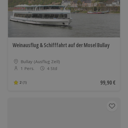
Weinausflug & Schifffahrt auf der Mosel Bullay
Standort
Bullay (Ausflug Zell)
1 Pers.
4 Std
Anzahl der Teilnehmer
Aktueller Pre
99,90 €
2
(1)
2 von 5 Sternen basierend auf 1 Bewertungen