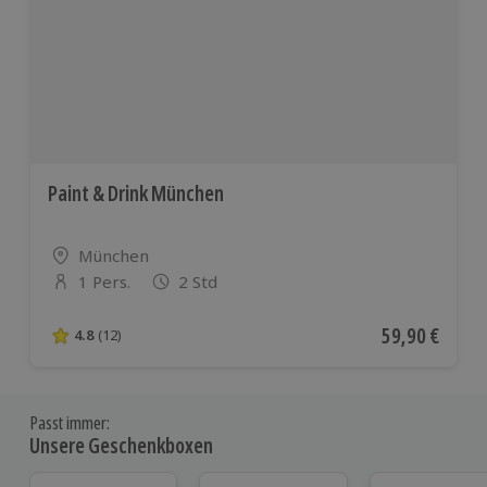
Paint & Drink München
Standort
München
1 Pers.
2 Std
Anzahl der Teilnehmer
Aktueller Pre
59,90 €
4.8
(12)
4.8 von 5 Sternen basierend auf 12 Bewertungen
Passt immer:
Unsere Geschenkboxen