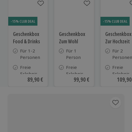
-15% CLUB DEAL
-15% CLUB DEAL
Geschenkbox
Geschenkbox
Geschenkbox
Food & Drinks
Zum Wohl
Zur Hochzeit
Für 1-2
Für 1
Für 2
Personen
Person
Persone
Freie
Freie
Freie
Erlebnis-
Erlebnis-
Erlebnis-
Aktueller Preis
89,90 €
Aktueller Preis
99,90 €
Aktuell
109,90
Auswahl
Auswahl
Auswahl
an ca. 800
an ca.
an ca.
Orten
800 Orten
610 Orte