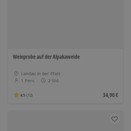
Weinprobe auf der Alpakaweide
Standort
Landau in der Pfalz
1 Pers.
2 Std
Anzahl der Teilnehmer
Aktueller Pre
34,90 €
4.5
(12)
4.5 von 5 Sternen basierend auf 12 Bewertungen