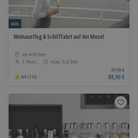
DEAL
Weinausflug & Schifffahrt auf der Mosel
Standort
an 4 Orten
1 Pers.
max. 5,5 Std
Anzahl der Teilnehmer
Ursprünglicher
99,90 €
Aktueller Pre
89,90 €
4.5
(110)
4.5 von 5 Sternen basierend auf 110 Bewertungen