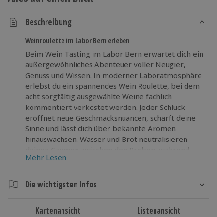
Beschreibung
Weinroulette im Labor Bern erleben
Beim Wein Tasting im Labor Bern erwartet dich ein
außergewöhnliches Abenteuer voller Neugier,
Genuss und Wissen. In moderner Laboratmosphäre
erlebst du ein spannendes Wein Roulette, bei dem
acht sorgfältig ausgewählte Weine fachlich
kommentiert verkostet werden. Jeder Schluck
eröffnet neue Geschmacksnuancen, schärft deine
Sinne und lässt dich über bekannte Aromen
hinauswachsen. Wasser und Brot neutralisieren
deinen Gaumen zwischen den Proben, während
Mehr Lesen
Tastingunterlagen dir Raum geben, Eindrücke
festzuhalten und dein Verständnis zu vertiefen.
Dieses Wein Tasting verbindet Nervenkitzel mit
Die wichtigsten Infos
Lernfreude und bringt frische Action in die
Dauer
Genusswelt von bern. Trau dich, Neues zu erleben,
Kartenansicht
Listenansicht
und sei bei diesem besonderen Tasting dabei.
Ca. 3 Stunden