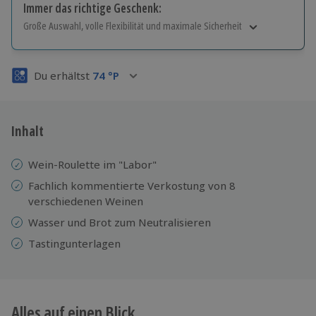
Immer das richtige Geschenk:
Große Auswahl, volle Flexibilität und maximale Sicherheit
Große Auswahl
Über 9.000 Erlebnisse.
Du erhältst
74
°P
Volle Flexibilität
Jeder Gutschein für alle Erlebnisse einlösbar.
Maximale Sicherheit
3 Jahre gültig & verlängerbar.
Inhalt
Wein-Roulette im "Labor"
Fachlich kommentierte Verkostung von 8
verschiedenen Weinen
Wasser und Brot zum Neutralisieren
Tastingunterlagen
Alles auf einen Blick