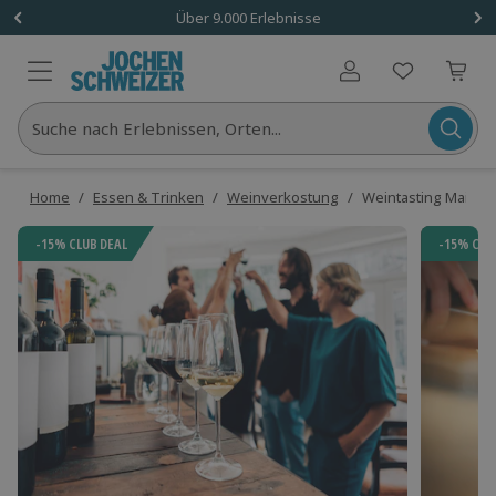
Über 9.000 Erlebnisse
Benutzerkonto
Suche nach Erlebnissen, Orten...
Home
/
Essen & Trinken
/
Weinverkostung
/
Weintasting Mainz
-15% CLUB DEAL
-15% CLU