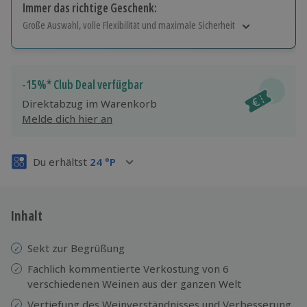
Immer das richtige Geschenk:
Große Auswahl, volle Flexibilität und maximale Sicherheit
Große Auswahl
Über 9.000 Erlebnisse.
Volle Flexibilität
-15%* Club Deal verfügbar
Jeder Gutschein für alle Erlebnisse einlösbar.
Direktabzug im Warenkorb
Maximale Sicherheit
Melde dich hier an
3 Jahre gültig & verlängerbar.
Du erhältst
24
°P
Inhalt
Sekt zur Begrüßung
Fachlich kommentierte Verkostung von 6
verschiedenen Weinen aus der ganzen Welt
Vertiefung des Weinverständnisses und Verbesserung