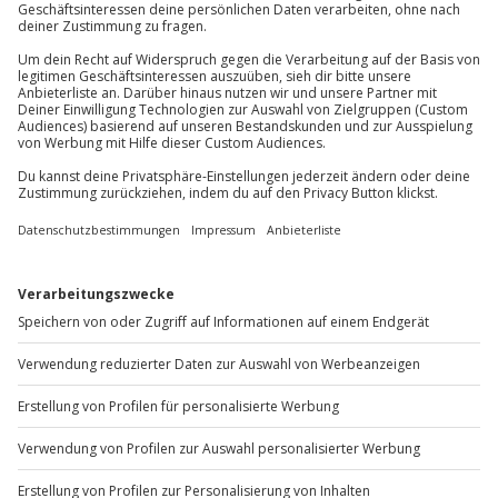
81671
München
Weine, eine Verkostungstabelle und
Geschmackskarte
Du erreichst uns telefonisch zu folgenden Zeiten,
außer an bundesweiten Feiertagen:
Teilnehmer
Mo-Fr: 8-20 Uhr | Sa: 10-16 Uhr
Gutschein gültig für 1 Person
Gruppengröße: 1-30 Personen
Du möchtest als Firma bestellen?
Sichere Dir attraktive Firmenkunden Vorteile.
+49 89 / 60 60 89 700
Mo-Fr: 9-17 Uhr
b2b@jochen-schweizer.de
www.b2b.jochen-schweizer.de/
Artikelnummer
:
62466