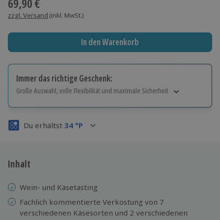
69,90 €
zzgl. Versand
(inkl. MwSt.)
In den Warenkorb
Immer das richtige Geschenk:
Große Auswahl, volle Flexibilität und maximale Sicherheit
Große Auswahl
Über 9.000 Erlebnisse.
Du erhältst
34
°P
Volle Flexibilität
Jeder Gutschein für alle Erlebnisse einlösbar.
Maximale Sicherheit
3 Jahre gültig & verlängerbar.
Inhalt
Wein- und Käsetasting
Fachlich kommentierte Verkostung von 7
verschiedenen Käsesorten und 2 verschiedenen