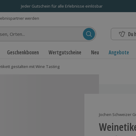
Jeder Gutschein für alle Erlebnisse einlösbar
lebnispartner werden
Du 
n...
Geschenkboxen
Wertgutscheine
Neu
Angebote
tikett gestalten mit Wine Tasting
Jochen Schweizer G
Weinetike