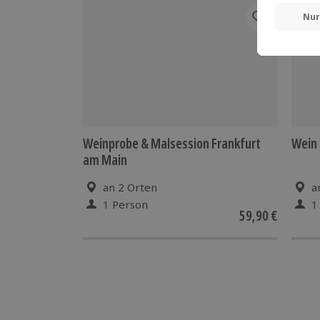
Weinprobe & Malsession Frankfurt
Wein 
am Main
an 2 Orten
a
1 Person
1
59,90 €