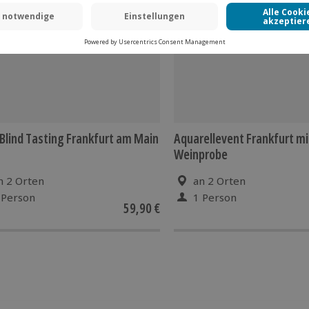
Blind Tasting Frankfurt am Main
Aquarellevent Frankfurt mi
Weinprobe
n 2 Orten
an 2 Orten
 Person
1 Person
59,90 €