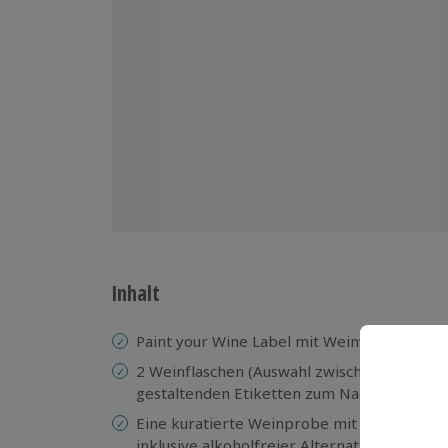
Inhalt
Paint your Wine Label mit Weinverkostung
2 Weinflaschen (Auswahl zwischen Weiß-, Ro
gestaltenden Etiketten zum Nachhause ne
Eine kuratierte Weinprobe mit erlesenen 
inklusive alkoholfreier Alternativen