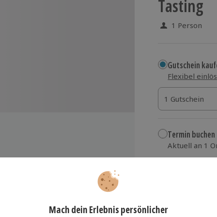
Tasting
1 Person
Gutschein kauf
Flexibel einlö
1 Gutschein
1 Gutschein
1 Gutschein
Termin buchen
Aktuell an 1 O
Wähle im nächs
59,90 €
sé- und Rotwein) mit selbst zu
hmen
zzgl. Versand
(inkl.
Weinen direkt vom Winzer,