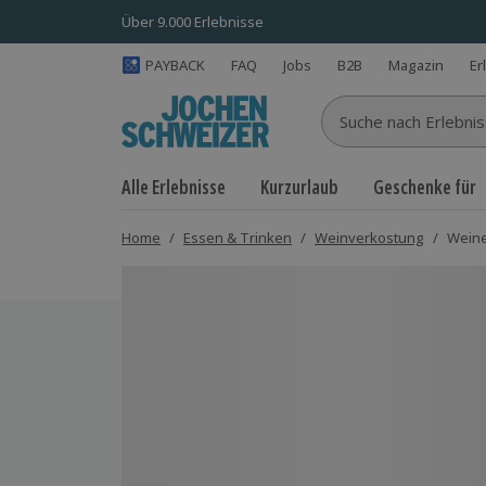
Über 9.000 Erlebnisse
PAYBACK
FAQ
Jobs
B2B
Magazin
Er
Suche nach Erlebnisse
Alle Erlebnisse
Kurzurlaub
Geschenke für
Home
/
Essen & Trinken
/
Weinverkostung
/
Weine
Bild 1 von 5