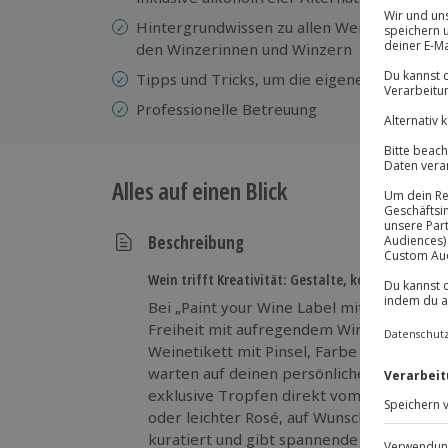
Hintergrundwissen zu allen Weinen sowie 
den Winzerinnen und Winzern
Tipps und Tricks, um die eigenen Ideen auf 
Professionelle Betreuung
Alles auf einen Blick
Beschreibung
Wein trifft Kreativität: Gestalte, koste, genieße!
Bei „Paint your Wine Label mit Weinverko
Freiheit mit aufregendem Wine Tasting. D
Weinetikett mit Pinsel, Farbe und Fantasi
warten auf deinen persönlichen Stil. Währ
exklusive Tropfen direkt vom Winzer – ed
oder leichter Rosé, auf Wunsch auch alkoh
kuratiert und gibt spannende Einblicke in