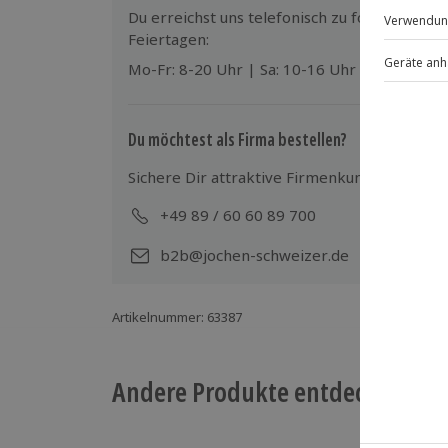
Ausrüstung & Kleidung
Du erreichst uns telefonisch zu folgenden Z
Wird gestellt: Leihschürze, Malutensili
Feiertagen:
Malschürzen, Stifte, Pinsel, Spachtel 
Mo-Fr: 8-20 Uhr | Sa: 10-16 Uhr
Teilnehmer
Gutschein gültig für 1 Person
Du möchtest als Firma bestellen?
Gruppengröße: 10-30 Personen
Sichere Dir attraktive Firmenkunden Vorteile
+49 89 / 60 60 89 700
Mo-
b2b@jochen-schweizer.de
Artikelnummer
:
63387
Andere Produkte entdecken