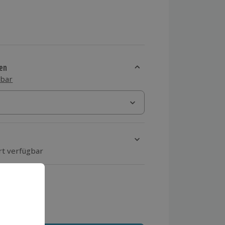
en
sbar
rt verfügbar
ten Schritt einen Termin aus
 MwSt.)