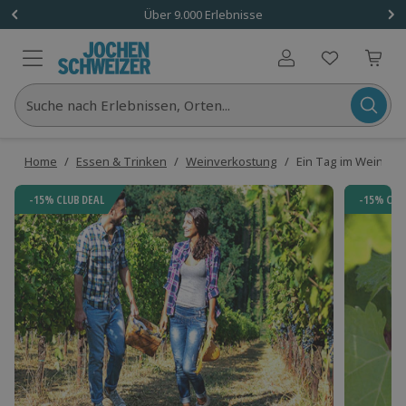
Über 9.000 Erlebnisse
Benutzerkonto
Suche nach Erlebnissen, Orten...
Home
/
Essen & Trinken
/
Weinverkostung
/
Ein Tag im Weinber
-15% CLUB DEAL
-15% CLU