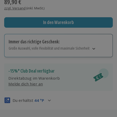
89,90 €
zzgl. Versand
(inkl. MwSt.)
In den Warenkorb
Immer das richtige Geschenk:
Große Auswahl, volle Flexibilität und maximale Sicherheit
Große Auswahl
Über 9.000 Erlebnisse.
Volle Flexibilität
-15%* Club Deal verfügbar
Jeder Gutschein für alle Erlebnisse einlösbar.
Direktabzug im Warenkorb
Maximale Sicherheit
Melde dich hier an
3 Jahre gültig & verlängerbar.
Du erhältst
44
°P