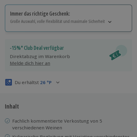
Immer das richtige Geschenk:
Große Auswahl, volle Flexibilität und maximale Sicherheit
Große Auswahl
Über 9.000 Erlebnisse.
Volle Flexibilität
-15%* Club Deal verfügbar
Jeder Gutschein für alle Erlebnisse einlösbar.
Direktabzug im Warenkorb
Maximale Sicherheit
Melde dich hier an
3 Jahre gültig & verlängerbar.
Du erhältst
26
°P
Inhalt
Fachlich kommentierte Verkostung von 5
verschiedenen Weinen
Kulinarische Begleitung mit Variation verschiedenster