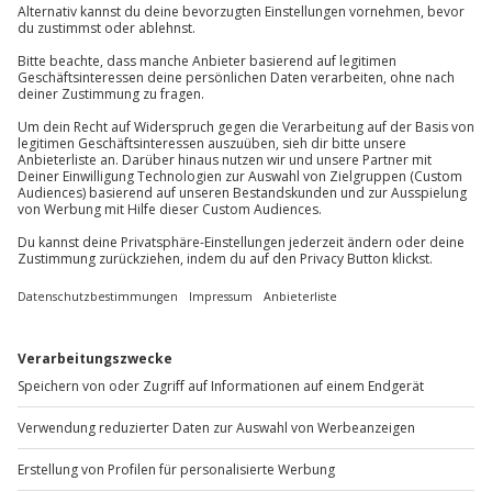
Gutschein gültig für 2 Personen
Kontakt & FAQ
Jochen Schweizer
GmbH
Mühldorfstraße 8
81671
München
Du erreichst uns telefonisch zu folgenden Zeiten,
außer an bundesweiten Feiertagen:
Mo-Fr: 8-20 Uhr | Sa: 10-16 Uhr
Du möchtest als Firma bestellen?
Sichere Dir attraktive Firmenkunden Vorteile.
+49 89 / 60 60 89 700
Mo-Fr: 9-17 Uhr