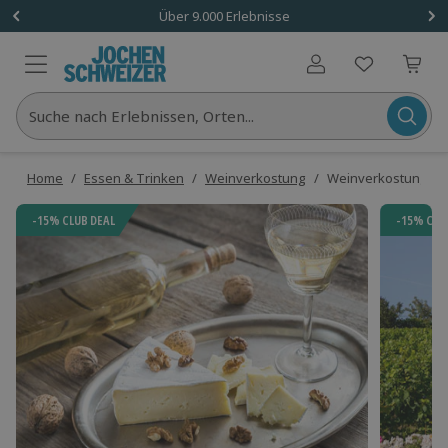
Über 9.000 Erlebnisse
Benutzerkonto
Suche nach Erlebnissen, Orten...
Home
/
Essen & Trinken
/
Weinverkostung
/
Weinverkostung mit 
-15% CLUB DEAL
-15% CLU