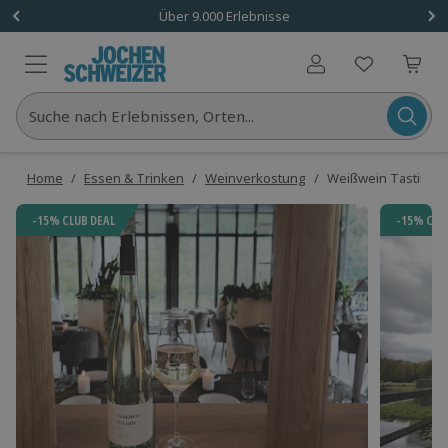
Über 9.000 Erlebnisse
Benutzerkonto
Suche nach Erlebnissen, Orten...
Home
/
Essen & Trinken
/
Weinverkostung
/
Weißwein Tasting i
-15% CLUB DEAL
-15% CLU