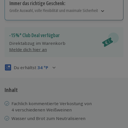
Immer das richtige Geschenk:
Große Auswahl, volle Flexibilität und maximale Sicherheit
Große Auswahl
Über 9.000 Erlebnisse.
Volle Flexibilität
-15%* Club Deal verfügbar
Jeder Gutschein für alle Erlebnisse einlösbar.
Direktabzug im Warenkorb
Maximale Sicherheit
Melde dich hier an
3 Jahre gültig & verlängerbar.
Du erhältst
34
°P
Inhalt
Fachlich kommentierte Verkostung von
4 verschiedenen Weißweinen
Wasser und Brot zum Neutralisieren