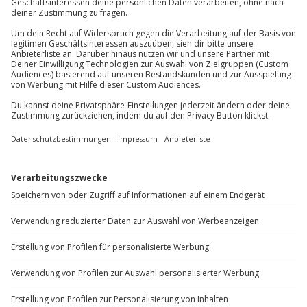
81671
München
1 Begleitperson möglich (gegen Gebühr,
Mindestalter: 18 Jahre)
Du erreichst uns telefonisch zu folgenden Zeiten,
außer an bundesweiten Feiertagen:
Mo-Fr: 8-20 Uhr | Sa: 10-16 Uhr
Du möchtest als Firma bestellen?
Sichere Dir attraktive Firmenkunden Vorteile.
+49 89 / 60 60 89 700
Mo-Fr: 9-17 Uhr
b2b@jochen-schweizer.de
www.b2b.jochen-schweizer.de/
Artikelnummer
:
58152