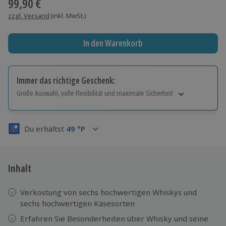
99,90 €
zzgl. Versand
(inkl. MwSt.)
In den Warenkorb
Immer das richtige Geschenk:
Große Auswahl, volle Flexibilität und maximale Sicherheit
Große Auswahl
Über 9.000 Erlebnisse.
Du erhältst
49
°P
Volle Flexibilität
Jeder Gutschein für alle Erlebnisse einlösbar.
Maximale Sicherheit
3 Jahre gültig & verlängerbar.
Inhalt
Verkostung von sechs hochwertigen Whiskys und
sechs hochwertigen Käsesorten
Erfahren Sie Besonderheiten über Whisky und seine