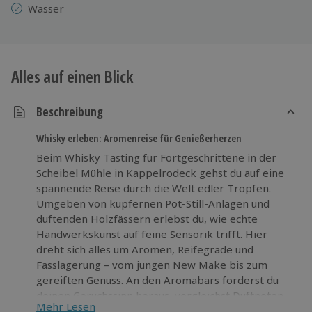
Wasser
Alles auf einen Blick
Beschreibung
Whisky erleben: Aromenreise für Genießerherzen
Beim Whisky Tasting für Fortgeschrittene in der
Scheibel Mühle in Kappelrodeck gehst du auf eine
spannende Reise durch die Welt edler Tropfen.
Umgeben von kupfernen Pot-Still-Anlagen und
duftenden Holzfässern erlebst du, wie echte
Handwerkskunst auf feine Sensorik trifft. Hier
dreht sich alles um Aromen, Reifegrade und
Fasslagerung – vom jungen New Make bis zum
gereiften Genuss. An den Aromabars forderst du
deinen Geruchssinn heraus, vergleichst Duftnoten
Mehr Lesen
und erfährst, was Whisky trinken so faszinierend