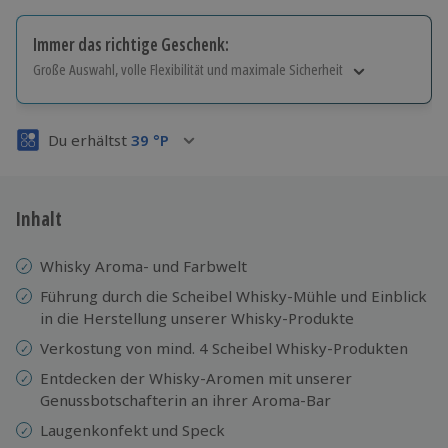
Immer das richtige Geschenk:
Große Auswahl, volle Flexibilität und maximale Sicherheit
Große Auswahl
Über 9.000 Erlebnisse.
Du erhältst
39
°P
Volle Flexibilität
Jeder Gutschein für alle Erlebnisse einlösbar.
Maximale Sicherheit
3 Jahre gültig & verlängerbar.
Inhalt
Whisky Aroma- und Farbwelt
Führung durch die Scheibel Whisky-Mühle und Einblick
in die Herstellung unserer Whisky-Produkte
Verkostung von mind. 4 Scheibel Whisky-Produkten
Entdecken der Whisky-Aromen mit unserer
Genussbotschafterin an ihrer Aroma-Bar
Laugenkonfekt und Speck