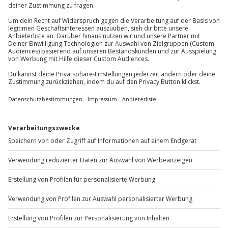
Du erreichst uns telefonisch zu folgenden Zeiten,
außer an bundesweiten Feiertagen:
Mo-Fr: 8-20 Uhr | Sa: 10-16 Uhr
Du möchtest als Firma bestellen?
Sichere Dir attraktive Firmenkunden Vorteile.
+49 89 / 60 60 89 700
Mo-Fr: 9-17 Uhr
b2b@jochen-schweizer.de
www.b2b.jochen-schweizer.de/
Artikelnummer
:
62809