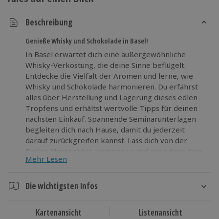
Beschreibung
Genieße Whisky und Schokolade in Basel!
In Basel erwartet dich eine außergewöhnliche
Whisky-Verkostung, die deine Sinne beflügelt.
Entdecke die Vielfalt der Aromen und lerne, wie
Whisky und Schokolade harmonieren. Du erfährst
alles über Herstellung und Lagerung dieses edlen
Tropfens und erhältst wertvolle Tipps für deinen
nächsten Einkauf. Spannende Seminarunterlagen
begleiten dich nach Hause, damit du jederzeit
darauf zurückgreifen kannst. Lass dich von der
Basler Atmosphäre inspirieren und erweitere dein
Mehr Lesen
Wissen in einer Stadt voller Charme und Kultur. Ein
Erlebnis für alle Neugierigen! Erlebe in Basel eine
außergewöhnliche Whisky-Verkostung mit
Die wichtigsten Infos
Schokolade. Tauche ein und entdecke neue Aromen!
Dauer
Kartenansicht
Listenansicht
Ca. 3 Stunden