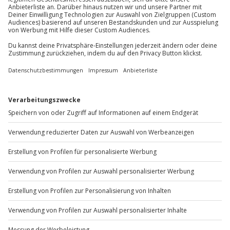
Du möchtest als Firma bestellen?
Sichere Dir attraktive Firmenkunden Vorteile.
+49 89 / 60 60 89 700
Mo-Fr: 9-17 Uhr
b2b@jochen-schweizer.de
www.b2b.jochen-schweizer.de/
Artikelnummer
:
29073
Andere Produkte entdecken