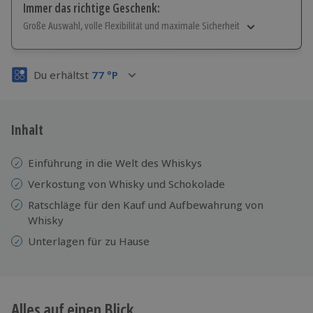
Immer das richtige Geschenk:
Große Auswahl, volle Flexibilität und maximale Sicherheit
Große Auswahl
Über 9.000 Erlebnisse.
Du erhältst
77
°P
Volle Flexibilität
Jeder Gutschein für alle Erlebnisse einlösbar.
Maximale Sicherheit
3 Jahre gültig & verlängerbar.
Inhalt
Einführung in die Welt des Whiskys
Verkostung von Whisky und Schokolade
Ratschläge für den Kauf und Aufbewahrung von
Whisky
Unterlagen für zu Hause
Alles auf einen Blick