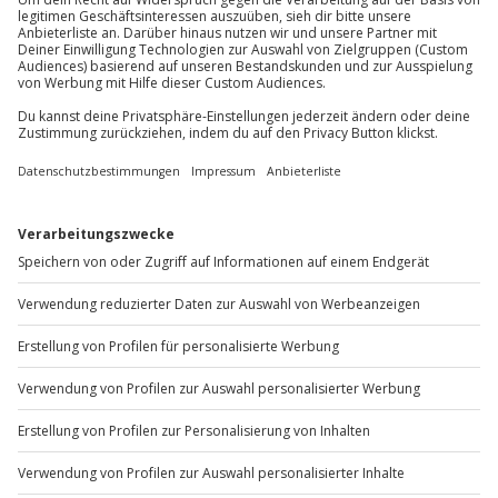
Du möchtest als Firma bestellen?
Sichere Dir attraktive Firmenkunden Vorteile.
+49 89 / 60 60 89 700
Mo-Fr: 9-17 Uhr
b2b@jochen-schweizer.de
www.b2b.jochen-schweizer.de/
Artikelnummer
:
14062
Andere Produkte entdecken