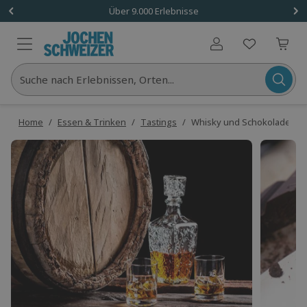
Über 9.000 Erlebnisse
Benutzerkonto
Suche nach Erlebnissen, Orten...
Home
/
Essen & Trinken
/
Tastings
/
Whisky und Schokolade Ve