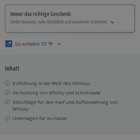
Immer das richtige Geschenk:
Große Auswahl, volle Flexibilität und maximale Sicherheit
Große Auswahl
Über 9.000 Erlebnisse.
Du erhältst
77
°P
Volle Flexibilität
Jeder Gutschein für alle Erlebnisse einlösbar.
Maximale Sicherheit
3 Jahre gültig & verlängerbar.
Inhalt
Einführung in die Welt des Whiskys
Verkostung von Whisky und Schokolade
Ratschläge für den Kauf und Aufbewahrung von
Whisky
Unterlagen für zu Hause