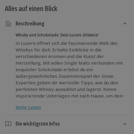
Alles auf einen Blick
Beschreibung
Whisky und Schokolade: Dein Luzern-Erlebnis!
In Luzern öffnet sich die faszinierende Welt des
Whiskys für dich. Erhalte Einblicke in die
verschiedenen Aromen und die Kunst der
Herstellung. Mit edlen Single Malts verbunden mit
exquisiter Schokolade erlebst du ein
außergewöhnliches Zusammenspiel der Sinne.
Experten geben dir wertvolle Tipps, wie du den
perfekten Whisky auswählst und lagerst. Nimm
inspirierende Unterlagen mit nach Hause, um dein
Wissen zu erweitern. Lass dich von diesem
Mehr Lesen
Genusserlebnis verführen und entdecke Neues bei
einer Verkostung, die all deine Sinne anregt!
Genieße die perfekte Kombination aus Whisky und
Die wichtigsten Infos
Schokolade in Luzern. Buche jetzt deine Verkostung