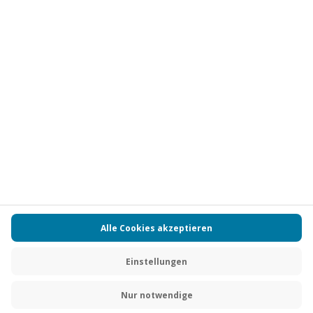
Vertrag widerrufen
FAQs
Kontakt
Zahlungsarten
Über uns
Magazin
Jobs
Partnerprogramm
PAYBACK
Versand und Lieferung
Presse
AGB
Cookie Einstellungen
Datenschutz
Nutzungsbedingungen
Online-Marktplatz
Barrierefreiheit
Grounding Page
Compliance
Impressum
RECHNUNG