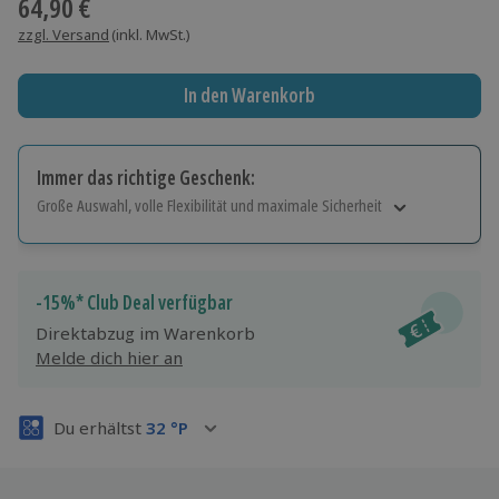
64,90 €
zzgl. Versand
(inkl. MwSt.)
In den Warenkorb
Immer das richtige Geschenk:
Große Auswahl, volle Flexibilität und maximale Sicherheit
Große Auswahl
Über 9.000 Erlebnisse.
Volle Flexibilität
-15%* Club Deal verfügbar
Jeder Gutschein für alle Erlebnisse einlösbar.
Direktabzug im Warenkorb
Maximale Sicherheit
Melde dich hier an
3 Jahre gültig & verlängerbar.
Du erhältst
32
°P