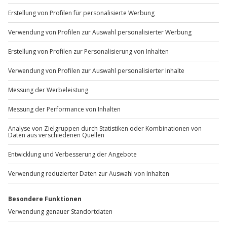
+49 89 / 60 60 89 700
Mo-Fr: 9-17 Uhr
b2b@jochen-schweizer.de
www.b2b.jochen-schweizer.de/
Artikelnummer
:
39613
Andere Produkte entdecken
-15% CLUB DEAL
-15% CLUB DEAL