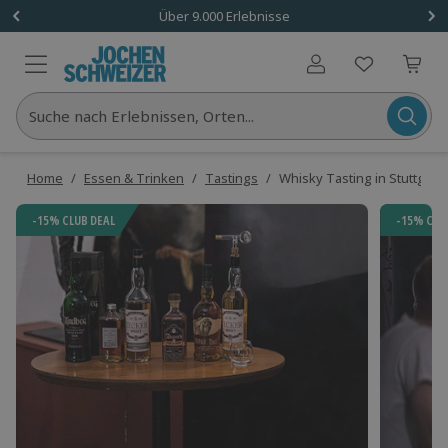
Über 9.000 Erlebnisse
Benutzerkonto
Suche nach Erlebnissen, Orten...
Home
/
Essen & Trinken
/
Tastings
/
Whisky Tasting in Stuttgart
-15% CLUB DEAL
-15% CLU