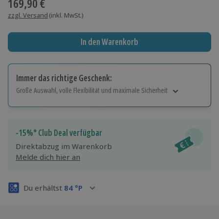
169,90 €
zzgl. Versand
(inkl. MwSt.)
In den Warenkorb
Immer das richtige Geschenk:
Große Auswahl, volle Flexibilität und maximale Sicherheit
Große Auswahl
Über 9.000 Erlebnisse.
Volle Flexibilität
-15%* Club Deal verfügbar
Jeder Gutschein für alle Erlebnisse einlösbar.
Direktabzug im Warenkorb
Maximale Sicherheit
Melde dich hier an
3 Jahre gültig & verlängerbar.
Du erhältst
84
°P