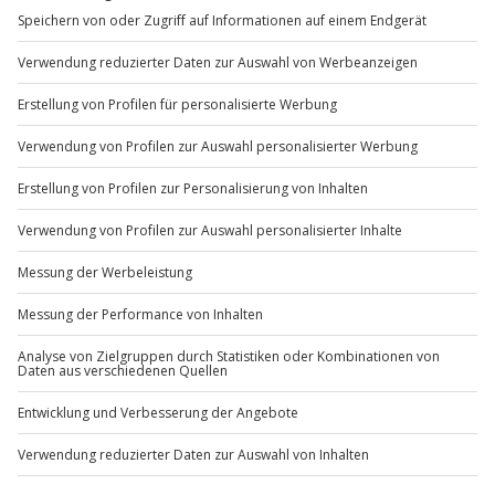
Gruppengröße: 6-12 Personen
Mo-Fr: 8-20 Uhr | Sa: 10-16 Uhr
Hinweis
Du möchtest als Firma bestellen?
Auf Lebensmittelunverträglichkeiten und
Allergien kann gerne Rücksicht genommen
Sichere Dir attraktive Firmenkunden Vorteile.
werden (bitte vorab bei Buchung mitteilen)
+49 89 / 60 60 89 700
Mo-Fr: 9-17 Uhr
b2b@jochen-schweizer.de
www.b2b.jochen-schweizer.de/
Artikelnummer
:
59239
Andere Produkte entdecken