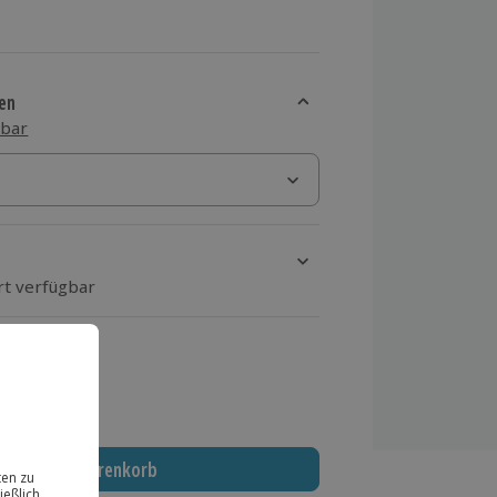
en
sbar
rt verfügbar
ten Schritt einen Termin aus
 MwSt.)
In den Warenkorb