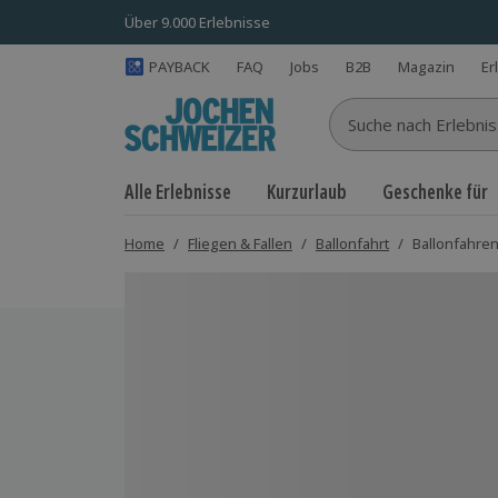
Über 9.000 Erlebnisse
PAYBACK
FAQ
Jobs
B2B
Magazin
Er
Suche nach Erlebnisse
Alle Erlebnisse
Kurzurlaub
Geschenke für
Home
/
Fliegen & Fallen
/
Ballonfahrt
/
Ballonfahren
Bild 1 von 7