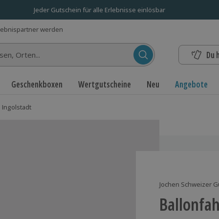
Jeder Gutschein für alle Erlebnisse einlösbar
lebnispartner werden
Du 
n...
Geschenkboxen
Wertgutscheine
Neu
Angebote
 Ingolstadt
Jochen Schweizer G
Ballonfah