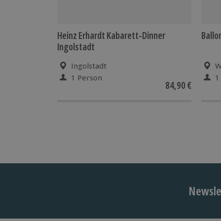
Eine Ballonfahrt ist von Wind und Wetter
außer Freude am Ballon fahren auch eine P
Dein(e) Termin(e) nicht eingehalten werd
Heinz Erhardt Kabarett-Dinner
Ballo
Entscheidung für den Ballonstart liegt al
Ingolstadt
des Piloten.
Ingolstadt
W
1 Person
1
84,90 €
Newslet