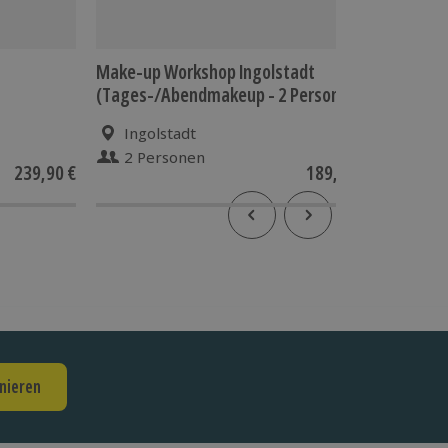
Make-up Workshop Ingolstadt
Trocken
(Tages-/Abendmakeup - 2 Personen)
Neuburg
Ingolstadt
Neub
2 Personen
1 Pe
239,90 €
189,90 €
nieren