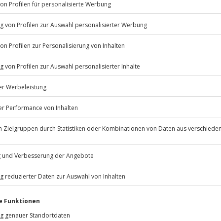
90 Minuten)
n Erlebnis zu erhalten?
Listenansicht
eoaufnahmen vom eigenen Erlebnis
© OpenStreetMaps
icht
 Videoaufnahmen möglich.
eitung eines Erwachsenen
 Fahrten am Morgen möglich)
Jochen Schweizer
GmbH
Mühldorfstraße 8
eschwerden
81671
München
3.000 Meter.
eiten, außer an bundesweiten