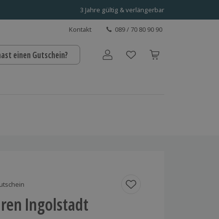
3 Jahre gültig & verlängerbar
Kontakt
089 / 70 80 90 90
hast einen Gutschein?
Benutzerkonto
utschein
ren Ingolstadt