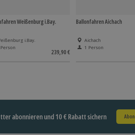
 extrem abhängig, daher musst Du
ortion Geduld mitbringen, falls
en kann (können). Die
nfahren Weißenburg i.Bay.
Ballonfahren Aichach
lein in der Entscheidungskompetenz
eißenburg i.Bay.
Aichach
 Person
1 Person
239,90 €
ter abonnieren und 10 € Rabatt sichern
Abon