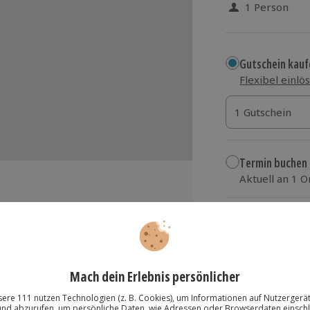
1 Person
Gutschein kauf
Flexibel einlö
1 Gutschein
1 Gutschein
1 Gutschein
Termin buchen
Aktuell an 1 O
Wähle im nächs
239,90 €
zzgl. Versand
(inkl.