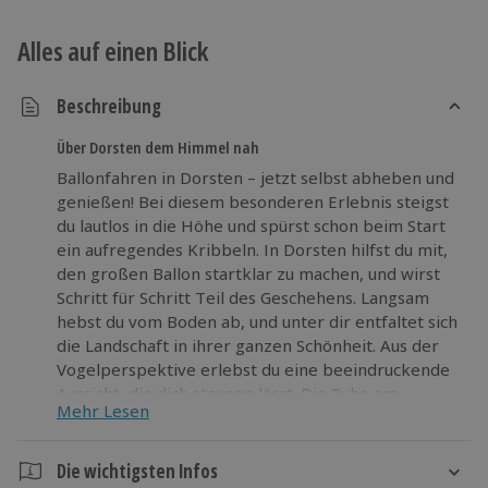
Alles auf einen Blick
Beschreibung
Über Dorsten dem Himmel nah
Ballonfahren in Dorsten – jetzt selbst abheben und
genießen! Bei diesem besonderen Erlebnis steigst
du lautlos in die Höhe und spürst schon beim Start
ein aufregendes Kribbeln. In Dorsten hilfst du mit,
den großen Ballon startklar zu machen, und wirst
Schritt für Schritt Teil des Geschehens. Langsam
hebst du vom Boden ab, und unter dir entfaltet sich
die Landschaft in ihrer ganzen Schönheit. Aus der
Vogelperspektive erlebst du eine beeindruckende
Aussicht, die dich staunen lässt. Die Ruhe am
Mehr Lesen
Himmel und das Gefühl von grenzenloser Freiheit
sorgen dafür, dass du den Alltag hinter dir lässt.
Nach der sanften Landung erwartet dich die
Die wichtigsten Infos