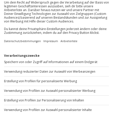
Mo-Fr: 8-20 Uhr | Sa: 10-16 Uhr
für einen Spaziergang bzw. leichte Wanderung
Teilnehmer
Du möchtest als Firma bestellen?
Gutschein gültig für 1 Person
Gruppengröße: 5-10 Personen
Sichere Dir attraktive Firmenkunden Vorteile.
+49 89 / 60 60 89 700
Mo-Fr: 9-17 Uhr
b2b@jochen-schweizer.de
www.b2b.jochen-schweizer.de/
Artikelnummer
:
65880
Andere Produkte entdecken