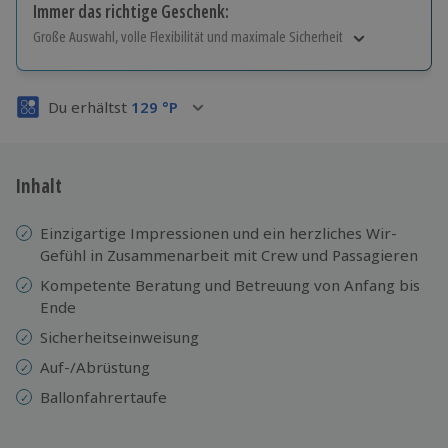
Immer das richtige Geschenk:
Große Auswahl, volle Flexibilität und maximale Sicherheit
Große Auswahl
Über 9.000 Erlebnisse.
Du erhältst
129
°P
Volle Flexibilität
Jeder Gutschein für alle Erlebnisse einlösbar.
Maximale Sicherheit
3 Jahre gültig & verlängerbar.
Inhalt
Einzigartige Impressionen und ein herzliches Wir-
Gefühl in Zusammenarbeit mit Crew und Passagieren
Kompetente Beratung und Betreuung von Anfang bis
Ende
Sicherheitseinweisung
Auf-/Abrüstung
Ballonfahrertaufe