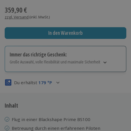
359,90 €
zzgl. Versand
(inkl. MwSt.)
In den Warenkorb
Immer das richtige Geschenk:
Große Auswahl, volle Flexibilität und maximale Sicherheit
Große Auswahl
Über 9.000 Erlebnisse.
Du erhältst
179
°P
Volle Flexibilität
Jeder Gutschein für alle Erlebnisse einlösbar.
Maximale Sicherheit
3 Jahre gültig & verlängerbar.
Inhalt
Flug in einer Blackshape Prime BS100
Betreuung durch einen erfahrenen Piloten