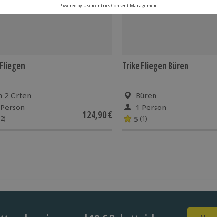
 Fliegen
Trike Fliegen Büren
n 2 Orten
Büren
 Person
1 Person
124,90 €
5
(2)
(1)