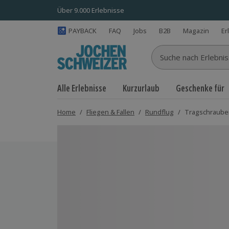
Über 9.000 Erlebnisse
PAYBACK
FAQ
Jobs
B2B
Magazin
Er
Suche nach Erlebnisse
Alle Erlebnisse
Kurzurlaub
Geschenke für
Home
/
Fliegen & Fallen
/
Rundflug
/
Tragschrauber
Bild 1 von 4