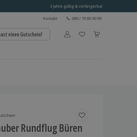
3 Jahre gültig & verlängerbar
Kontakt
089 / 70 80 90 90
hast einen Gutschein?
Benutzerkonto
utschein
auber Rundflug Büren