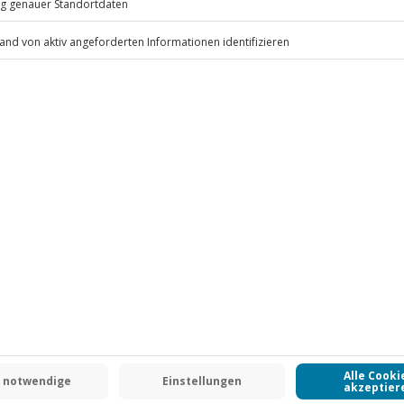
Wind wird das Erlebnis verschoben
alter)
.
rk; warme, winddichte Kleidung,
Fr: 9-17 Uhr
h Jacke, Flug Helm mit Intercom
www.b2b.jochen-schweizer.de/
 CLUB DEAL