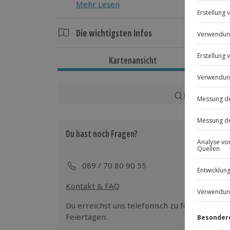
Mehr Lesen
Die wichtigsten Infos
Dauer
Kartenansicht
Gesamtdauer: ca. 2,5-3 Stunden
Reine Erlebnisdauer: ca. 1 Stunde
Karte in Großans
Verfügbarkeit / Termine
Ganzjährig zu bestimmten Terminen verf
Du hast noch Fragen?
Teilnahmebedingungen
Mindestalter: 12 Jahre (unter 18 Jahre
089 / 70 80 90 55
eines Erziehungsberechtigten)
Körpergröße: mind. 1,20 m, max. 2,00
Kontakt & FAQ
Gewicht: max. 100 kg
Normale physische und psychische Ve
Du erreichst uns telefonisch zu folgenden Z
Feiertagen: