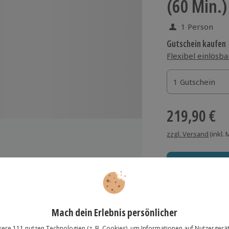
(60 Min.)
1 Person
Gutschein kaufen
Flexibel einlösba
1 Gutschein
1 Gutschein
1 Gutschein
219,90 €
zzgl. Versand
(inkl.
Immer das rich
Große Auswahl, voll