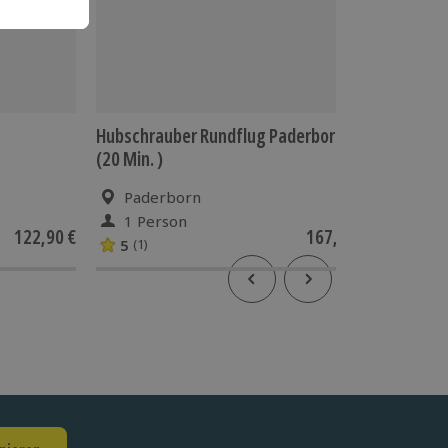
Hubschrauber Rundflug Paderborn
Hubschr
(20 Min. )
(30 Min.
Paderborn
Pad
1 Person
1 Pe
122,90 €
167,90 €
5
(1)