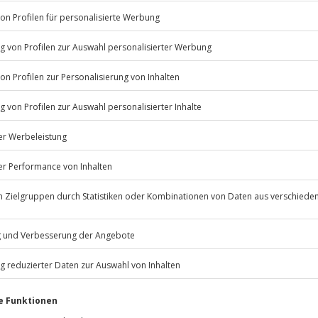
Listenansicht
© OpenStreetMaps
icht
ügbar.
n nur mit Einverständniserklärung
Jochen Schweizer
GmbH
Mühldorfstraße 8
 m
81671
München
rfassung
eiten, außer an bundesweiten