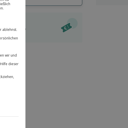
hl
bnisse.
ität
l verfügbar
 für alle Erlebnisse einlösbar.
im Warenkorb
herheit
r an
& verlängerbar.
109
°P