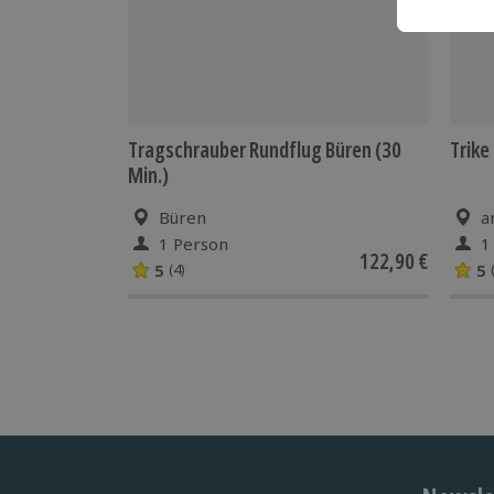
Tragschrauber Rundflug Büren (30
Trike
Min.)
Büren
a
1 Person
1
122,90 €
5
5
(4)