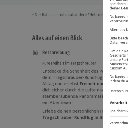
* Der Rabatt ist nicht auf andere Erlebnisse bei der Ein
Alles auf einen Blick
Beschreibung
Pure Freiheit im Tragschrauber
Entdecke die Schönheit des Paderborner L
dem Tragschrauber-Rundflug über Büren
Alltag und erlebst
Freiheit und Weitsicht
dich sicher durch die Lüfte navigiert, gen
atemberaubende Panoramasicht auf das id
ein Abenteuer!
Erlebe deinen persönlichen Höhenflug u
Tragschrauber Rundflug in Büren
!