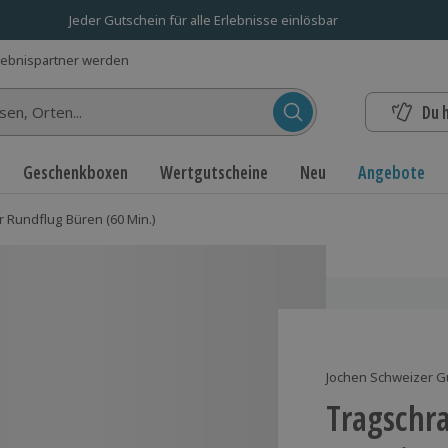
Jeder Gutschein für alle Erlebnisse einlösbar
lebnispartner werden
Du 
n...
Geschenkboxen
Wertgutscheine
Neu
Angebote
 Rundflug Büren (60 Min.)
Jochen Schweizer G
Tragschr