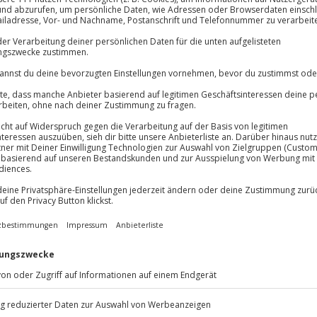
Große Auswa
Über 9.000 Erle
lösung übertragbar.
Details
Volle Flexibil
-15%* Club Dea
Jeder Gutschein
Direktabzug 
Maximale Sic
Melde dich hie
3 Jahre gültig 
Du erhältst
andes aus luftiger Höhe! Bei
 kommst du raus aus deinem
. Während der erfahrene Pilot
ießt du 60 Minuten lang die
yllische Paderborner Land! Was
nd entdecke neue Horizonte beim