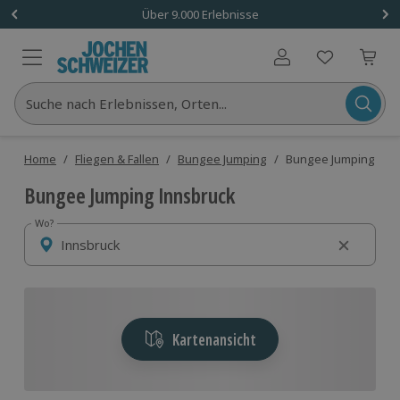
Über 9.000 Erlebnisse
Benutzerkonto
Suche nach Erlebnissen, Orten...
Home
/
Fliegen & Fallen
/
Bungee Jumping
/
Bungee Jumping Inn
Bungee Jumping Innsbruck
Wo?
Wo?
Kartenansicht