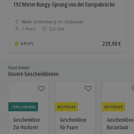
192 Meter Bungy-Sprung von der Europabrücke
9km:
Entfernung
Standort
Schönberg im Stubaital
1 Pers.
2,5 Std
Anzahl der Teilnehmer
Aktueller Preis
239,90 €
4.9
(87)
4.9 von 5 Sternen basierend auf 87 Bewertungen
Passt immer:
Unsere Geschenkboxen
-15% CLUB DEAL
BESTSELLER
BESTSELLER
Geschenkbox
Geschenkbox
Geschenkbox
Zur Hochzeit
für Paare
Kurzurlaub