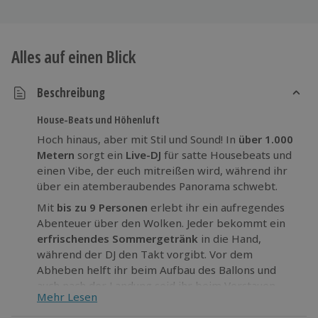
Alles auf einen Blick
Beschreibung
House-Beats und Höhenluft
Hoch hinaus, aber mit Stil und Sound! In
über 1.000
Metern
sorgt ein
Live-DJ
für satte Housebeats und
einen Vibe, der euch mitreißen wird, während ihr
über ein atemberaubendes Panorama schwebt.
Mit
bis zu 9 Personen
erlebt ihr ein aufregendes
Abenteuer über den Wolken. Jeder bekommt ein
erfrischendes Sommergetränk
in die Hand,
während der DJ den Takt vorgibt. Vor dem
Abheben helft ihr beim Aufbau des Ballons und
auch nach der Landung seid ihr beim Verstauen
Mehr Lesen
gefragt.