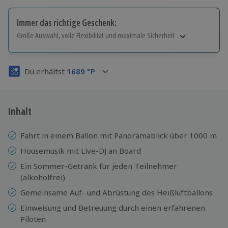
Immer das richtige Geschenk:
Große Auswahl, volle Flexibilität und maximale Sicherheit
Große Auswahl
Über 9.000 Erlebnisse.
Du erhältst
1689
°P
Volle Flexibilität
Jeder Gutschein für alle Erlebnisse einlösbar.
Maximale Sicherheit
3 Jahre gültig & verlängerbar.
Inhalt
Fahrt in einem Ballon mit Panoramablick über 1000 m
Housemusik mit Live-DJ an Board
Ein Sommer-Getränk für jeden Teilnehmer
(alkoholfrei)
Gemeinsame Auf- und Abrüstung des Heißluftballons
Einweisung und Betreuung durch einen erfahrenen
Piloten