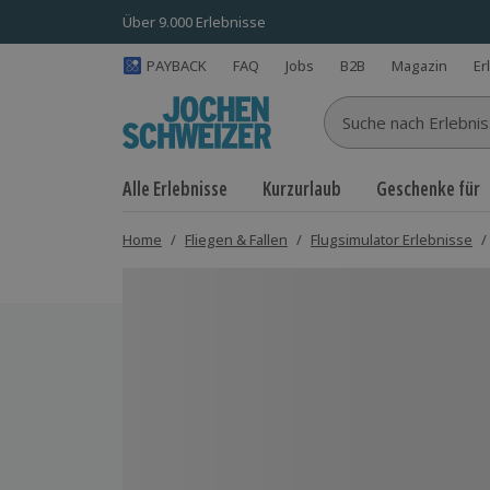
Über 9.000 Erlebnisse
PAYBACK
FAQ
Jobs
B2B
Magazin
Er
Suche nach Erlebnisse
Alle Erlebnisse
Kurzurlaub
Geschenke für
Home
/
Fliegen & Fallen
/
Flugsimulator Erlebnisse
/
Bild 1 von 4