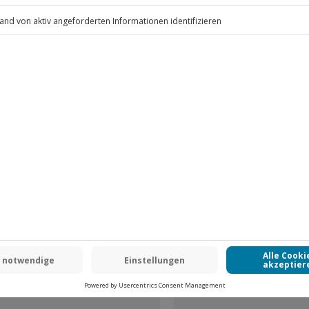
eine hinten - dann Wechsel, sodass
.
Fr: 9-17 Uhr
www.b2b.jochen-schweizer.de/