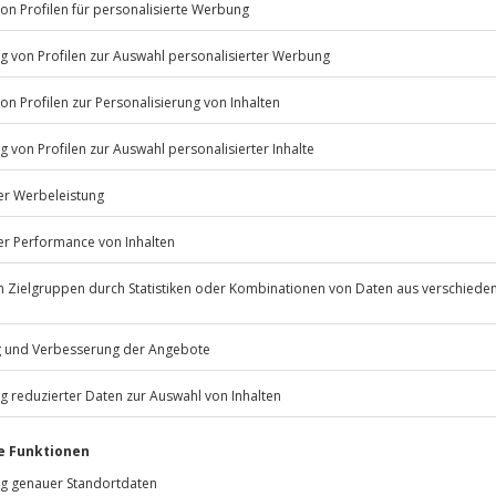
Listenansicht
© OpenStreetMaps
icht
erfügbar
Jochen Schweizer
GmbH
 m
Mühldorfstraße 8
81671
München
 nach Absprache mit dem
eiten, außer an bundesweiten