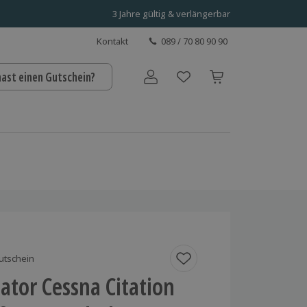
3 Jahre gültig & verlängerbar
Kontakt
089 / 70 80 90 90
hast einen Gutschein?
Benutzerkonto
utschein
ator Cessna Citation