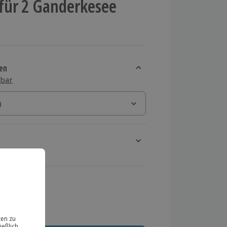
für 2 Ganderkesee
en
sbar
)
)
rt verfügbar
ten Schritt einen Termin aus
 MwSt.)