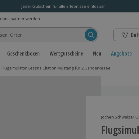
Jeder Gutschein für alle Erlebnisse einlösbar
lebnispartner werden
Du 
n...
Geschenkboxen
Wertgutscheine
Neu
Angebote
Flugsimulator Cessna Citation Mustang für 2 Ganderkesee
Jochen Schweizer G
Flugsimul