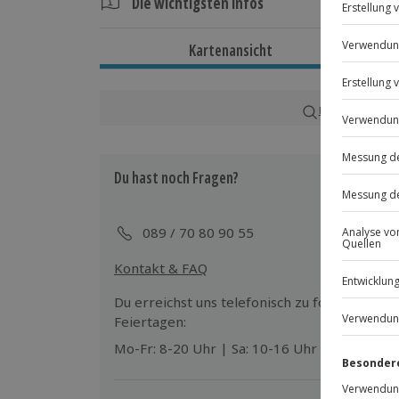
Die wichtigsten Infos
Dauer
Kartenansicht
Gesamtdauer: ca. 140 Minuten
Reine Erlebnisdauer: ca. 120 Minuten
Karte in Großans
Verfügbarkeit / Termine
Ganzjährig zu bestimmten Terminen v
Du hast noch Fragen?
Teilnahmebedingungen
Mindestalter: 11 Jahre
089 / 70 80 90 55
Körpergröße: mind. 1,40 m, max. 2,10
Gewicht: max. 115 kg
Kontakt & FAQ
Teilnahme für Personen mit Handicap
Veranstalter möglich
Du erreichst uns telefonisch zu folgenden Z
Feiertagen:
Teilnehmer
Mo-Fr: 8-20 Uhr | Sa: 10-16 Uhr
Gutschein gültig für 2 Personen