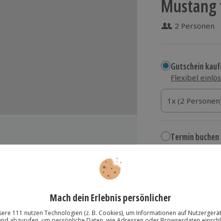
Mustang 
2 Personen
Gutschein kauf
Flexibel einlö
1x (2 Personen)
1x (2 Personen
1x (2 Personen
Termin buchen
Aktuell an 1 O
Wähle im nächs
imulator
259,90 €
hrenen Piloten
ur Auswahl
zzgl. Versand
(inkl.