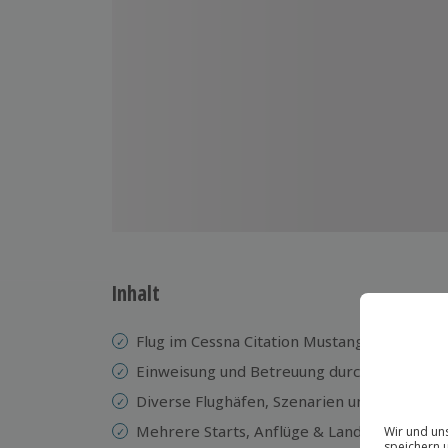
Inhalt
Flug im Cessna Citation Mustang Privatjet-S
Einweisung und Betreuung durch einen erfa
Diverse Flughäfen, Szenarien und Wetter z
Mehrere Starts, Anflüge & Landungen