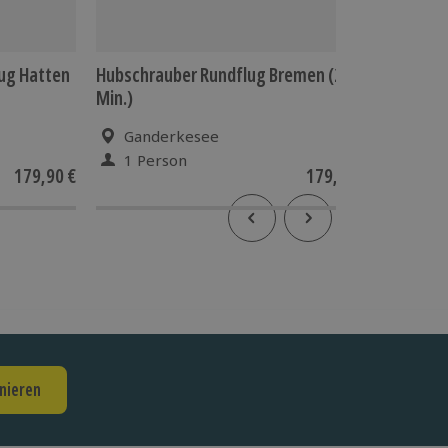
eug Hatten
Hubschrauber Rundflug Bremen (20
Romantik
Min.)
Ganderkesee
Garr
1 Person
2 P
179,90 €
179,90 €
nieren