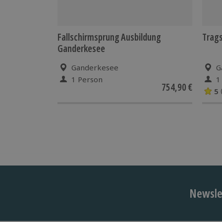
Fallschirmsprung Ausbildung
Trag
Ganderkesee
Ganderkesee
G
1 Person
1
754,90 €
5
Newslet