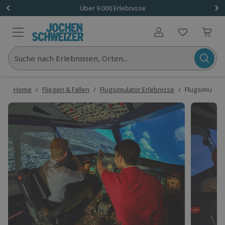
Über 9.000 Erlebnisse
Benutzerkonto
Suche nach Erlebnissen, Orten...
Home
/
Fliegen & Fallen
/
Flugsimulator Erlebnisse
/
Flugsimulato