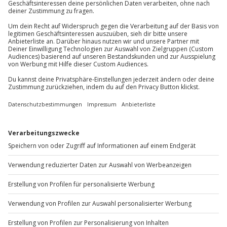
81671
München
Minuten steuernder Pilot (Pilot-Flying) und 30
Minuten assistierender Co-Pilot. Wenn kein
Du erreichst uns telefonisch zu folgenden Zeiten,
zweiter Gast/Pilot gefunden wurde, reduziert sich
außer an bundesweiten Feiertagen:
die Flugzeit auf ca. 30 Minuten Pilot Flying.
Mo-Fr: 8-20 Uhr | Sa: 10-16 Uhr
Du möchtest als Firma bestellen?
Sichere Dir attraktive Firmenkunden Vorteile.
+49 89 / 60 60 89 700
Mo-Fr: 9-17 Uhr
b2b@jochen-schweizer.de
www.b2b.jochen-schweizer.de/
Artikelnummer
:
60133