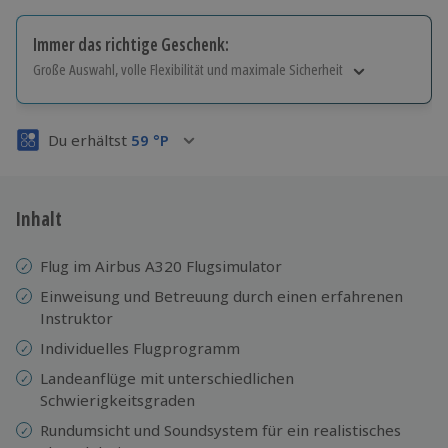
Immer das richtige Geschenk:
Große Auswahl, volle Flexibilität und maximale Sicherheit
Große Auswahl
Über 9.000 Erlebnisse.
Du erhältst
59
°P
Volle Flexibilität
Jeder Gutschein für alle Erlebnisse einlösbar.
Maximale Sicherheit
3 Jahre gültig & verlängerbar.
Inhalt
Flug im Airbus A320 Flugsimulator
Einweisung und Betreuung durch einen erfahrenen
Instruktor
Individuelles Flugprogramm
Landeanflüge mit unterschiedlichen
Schwierigkeitsgraden
Rundumsicht und Soundsystem für ein realistisches