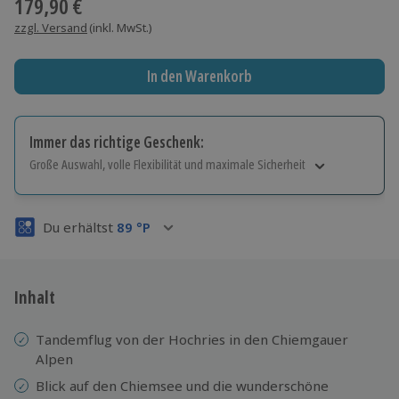
179,90 €
zzgl. Versand
(inkl. MwSt.)
In den Warenkorb
Immer das richtige Geschenk:
Große Auswahl, volle Flexibilität und maximale Sicherheit
Große Auswahl
Über 9.000 Erlebnisse.
Du erhältst
89
°P
Volle Flexibilität
Jeder Gutschein für alle Erlebnisse einlösbar.
Maximale Sicherheit
3 Jahre gültig & verlängerbar.
Inhalt
Tandemflug von der Hochries in den Chiemgauer
Alpen
Blick auf den Chiemsee und die wunderschöne