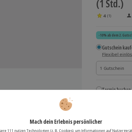
(1 Std.)
4
(1)
4 Sterne von 5 
-10% ab dem 2. Gutsc
Gutschein kauf
Flexibel einlö
1 Gutschein
1 Gutschein
1 Gutschein
Termin buchen
Aktuell an 1 O
opter AS350) über Oberstdorf,
e und das Schloss Neuschwanstein
Wähle im nächs
480,90 €
hrenen Piloten
zzgl. Versand
(inkl.