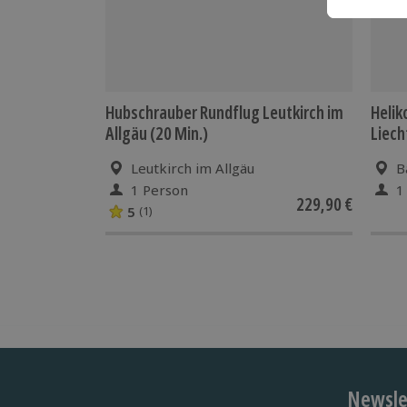
Hubschrauber Rundflug Leutkirch im
Helik
Allgäu (20 Min.)
Liech
Leutkirch im Allgäu
B
1 Person
1
229,90 €
5
(1)
Newslet