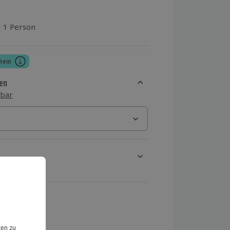
1 Person
aus 1 Bewertungen
hein
en
sbar
rt verfügbar
ten Schritt einen Termin aus
 MwSt.)