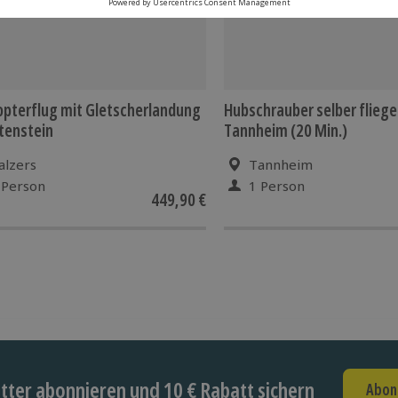
opterflug mit Gletscherlandung
Hubschrauber selber flieg
tenstein
Tannheim (20 Min.)
alzers
Tannheim
 Person
1 Person
449,90 €
ter abonnieren und 10 € Rabatt sichern
Abon