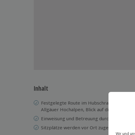
Inhalt
Festgelegte Route im Hubschrauber (Euroc
Allgäuer Hochalpen, Blick auf die Zugspitz
Einweisung und Betreuung durch einen erfa
Sitzplätze werden vor Ort zugewiesen