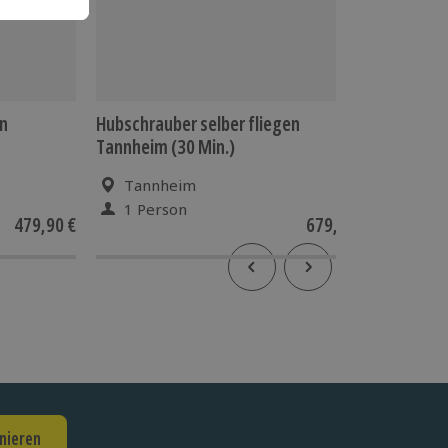
en
Hubschrauber selber fliegen
Helikopt
Tannheim (30 Min.)
Gletsch
Alpen fü
Tannheim
Balz
1 Person
2 P
479,90 €
679,90 €
4.5
(2
nieren