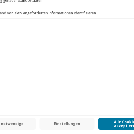
s Erlebnis verschoben (die
r)
.
Fr: 9-17 Uhr
www.b2b.jochen-schweizer.de/
eingehalten wird, eine verspätete
rden und wird als NoShow
kein Ersatztermin möglich