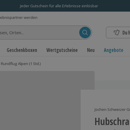
Jeder Gutschein für alle Erlebnisse einlösbar
lebnispartner werden
Du 
n...
Geschenkboxen
Wertgutscheine
Neu
Angebote
Rundflug Alpen (1 Std.)
Jochen Schweizer G
Hubschra