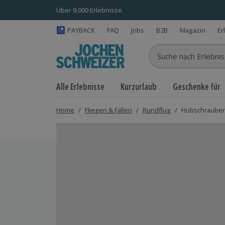
Über 9.000 Erlebnisse
PAYBACK
FAQ
Jobs
B2B
Magazin
Er
Suche nach Erlebnisse
Alle Erlebnisse
Kurzurlaub
Geschenke für
Home
/
Fliegen & Fallen
/
Rundflug
/
Hubschrauber 
Bild 1 von 5